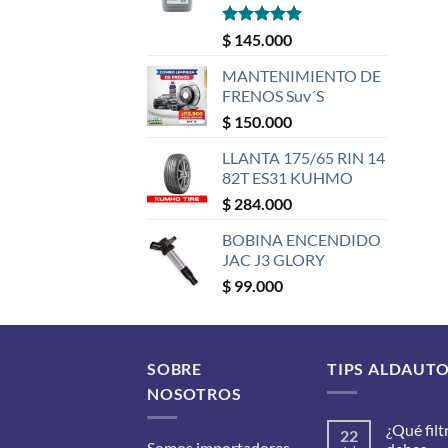
Valorado
$
145.000
con
5
de 5
MANTENIMIENTO DE
FRENOS Suv´S
$
150.000
LLANTA 175/65 RIN 14
82T ES31 KUHMO
$
284.000
BOBINA ENCENDIDO
JAC J3 GLORY
$
99.000
SOBRE
TIPS ALDAUT
NOSOTROS
¿Qué filt
22
Somos importadores