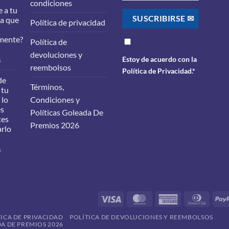
condiciones
 a tu
ra que
Política de privacidad
mente?
Política de
s
devoluciones y
Estoy de acuerdo con la
en
s
reembolsos
¿Qué
Política de Privacidad
.*
filtros
de
Términos,
debes
 tu
cambiarle
 lo
Condiciones y
a
es
Políticas Goleada De
tu
tes
carro
Premios 2026
arlo
para
que
s
funcione
en
s
correctamente?
Cambio
de
aceite
en
tu
Visa
MasterCard
American
Dinner
vehículo:
Express
Club
lo
TICA DE PRIVACIDAD
POLÍTICA DE DEVOLUCIONES Y REEMBOLSOS
que
A DE PREMIOS 2026
debes