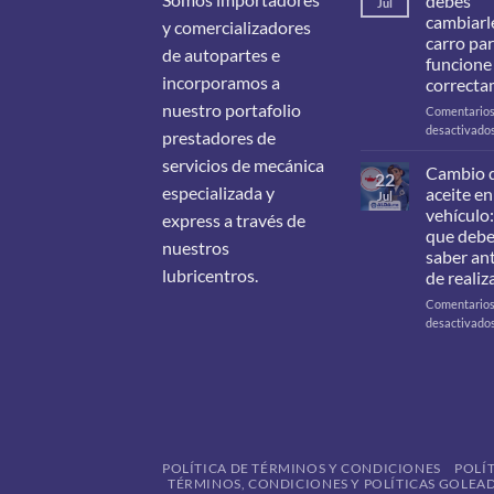
debes
Jul
cambiarle
y comercializadores
carro pa
de autopartes e
funcione
incorporamos a
correcta
nuestro portafolio
Comentario
desactivado
prestadores de
servicios de mecánica
Cambio 
22
especializada y
aceite en
Jul
vehículo:
express a través de
que deb
nuestros
saber an
lubricentros.
de realiz
Comentario
desactivado
POLÍTICA DE TÉRMINOS Y CONDICIONES
POLÍ
TÉRMINOS, CONDICIONES Y POLÍTICAS GOLEAD