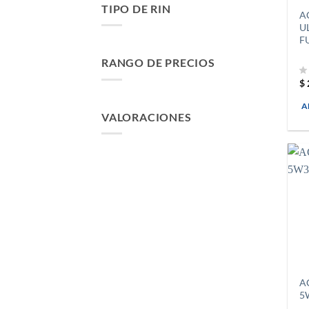
TIPO DE RIN
A
U
F
RANGO DE PRECIOS
$
A
VALORACIONES
A
5