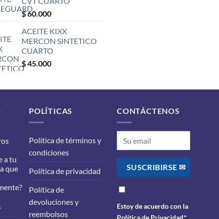
CVT CUARTO
$
60.000
ACEITE KIXX
MERCON SINTETICO
CUARTO
$
45.000
O
POLÍTICAS
CONTÁCTENOS
Política de términos y
ros
condiciones
 a tu
ra que
Política de privacidad
mente?
Política de
s
devoluciones y
Estoy de acuerdo con la
en
s
reembolsos
¿Qué
Política de Privacidad
.*