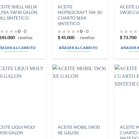
CEITE SHELL HELIX
ACEITE
ACEITE L
LTRA 5W30 GALÓN
MOTROCRAFT 5W-30
5W30 C
ULL SINTETICO
CUARTO SEMI
SINTETICO
0
- 0
0
- 0
245.000
$
45.000
$
73.700
reseñas
reseñas
ÑADIR AL CARRITO
AÑADIR AL CARRITO
AÑADIR 
CEITE LIQUI MOLY
ACEITE MOBIL 5W30
ACEITE 
W30 GALON
XE GALON
CUARTO 
SINTETI