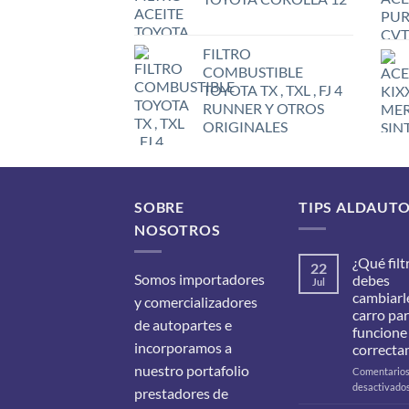
FILTRO
COMBUSTIBLE
TOYOTA TX , TXL , FJ 4
RUNNER Y OTROS
ORIGINALES
SOBRE
TIPS ALDAUT
NOSOTROS
¿Qué filt
22
Somos importadores
debes
Jul
cambiarle
y comercializadores
carro pa
de autopartes e
funcione
incorporamos a
correcta
nuestro portafolio
Comentario
desactivado
prestadores de