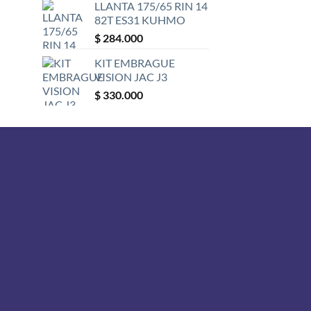
LLANTA 175/65 RIN 14
82T ES31 KUHMO
$
284.000
KIT EMBRAGUE
VISION JAC J3
$
330.000