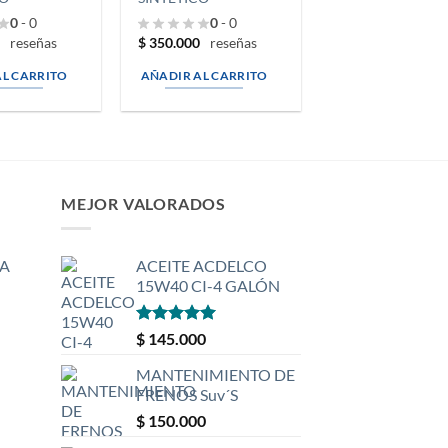
0
- 0
0
- 0
$
350.000
reseñas
reseñas
AL CARRITO
AÑADIR AL CARRITO
MEJOR VALORADOS
A
ACEITE ACDELCO
15W40 CI-4 GALÓN
Valorado
$
145.000
con
5
de 5
MANTENIMIENTO DE
FRENOS Suv´S
$
150.000