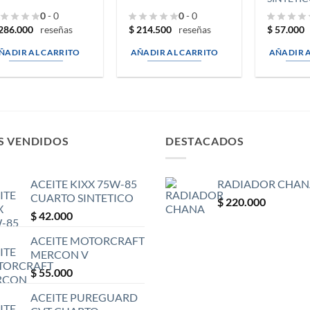
0
- 0
0
- 0
286.000
$
214.500
$
57.000
reseñas
reseñas
ÑADIR AL CARRITO
AÑADIR AL CARRITO
AÑADIR 
S VENDIDOS
DESTACADOS
ACEITE KIXX 75W-85
RADIADOR CHAN
CUARTO SINTETICO
$
220.000
$
42.000
ACEITE MOTORCRAFT
MERCON V
$
55.000
ACEITE PUREGUARD