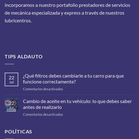
incorporamos a nuestro portafolio prestadores de servicios
de mecánica especializada y express a través de nuestros
lubricentros.
TIPS ALDAUTO
¿Qué filtros debes cambiarle a tu carro para que
22
funcione correctamente?
Jul
en
Comentarios desactivados
¿Qué
filtros
Cambio de aceite en tu vehículo: lo que debes saber
22
debes
antes de realizarlo
Jul
cambiarle
en
Comentarios desactivados
a
Cambio
tu
de
carro
aceite
POLÍTICAS
para
en
que