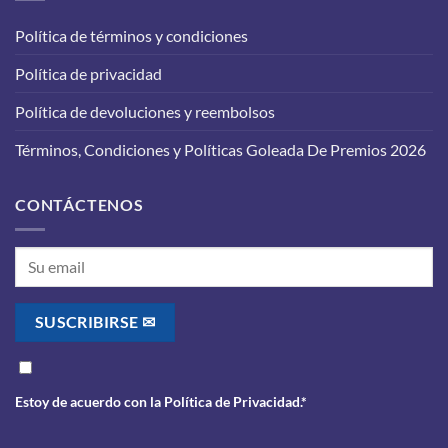
tu
funcione
vehículo:
correctamente?
Política de términos y condiciones
lo
que
Política de privacidad
debes
saber
antes
Política de devoluciones y reembolsos
de
realizarlo
Términos, Condiciones y Políticas Goleada De Premios 2026
CONTÁCTENOS
Estoy de acuerdo con la
Política de Privacidad
.*