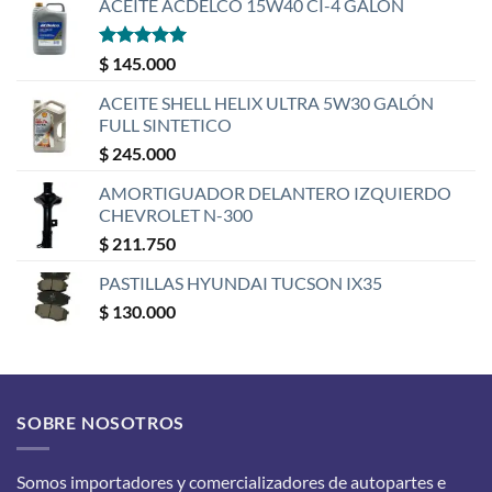
ACEITE ACDELCO 15W40 CI-4 GALÓN
Valorado
$
145.000
con
5
de 5
ACEITE SHELL HELIX ULTRA 5W30 GALÓN
FULL SINTETICO
$
245.000
AMORTIGUADOR DELANTERO IZQUIERDO
CHEVROLET N-300
$
211.750
PASTILLAS HYUNDAI TUCSON IX35
$
130.000
SOBRE NOSOTROS
Somos importadores y comercializadores de autopartes e