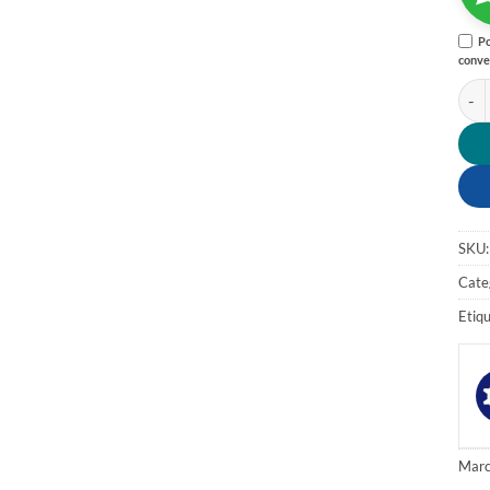
Po
conve
ACE
SKU
Cate
Etiq
Marc