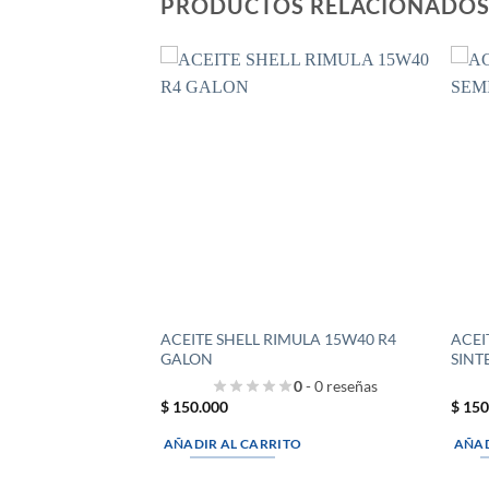
PRODUCTOS RELACIONADO
ACEITE SHELL RIMULA 15W40 R4
ACEI
GALON
SINT
0
- 0 reseñas
$
150.000
$
150
AÑADIR AL CARRITO
AÑAD