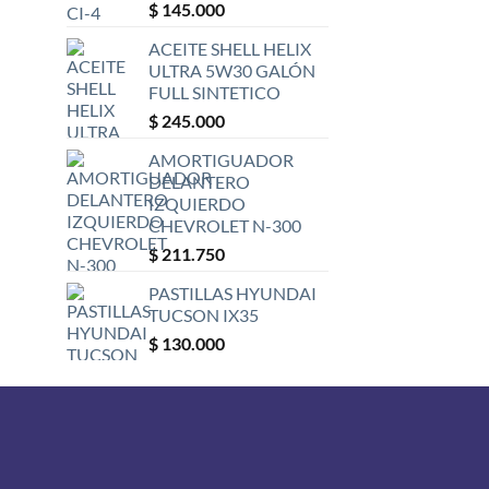
Valorado
$
145.000
con
5
de 5
ACEITE SHELL HELIX
ULTRA 5W30 GALÓN
FULL SINTETICO
$
245.000
AMORTIGUADOR
DELANTERO
IZQUIERDO
CHEVROLET N-300
$
211.750
PASTILLAS HYUNDAI
TUCSON IX35
$
130.000