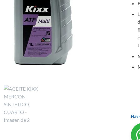
F
L
d
f
c
t
Hay 