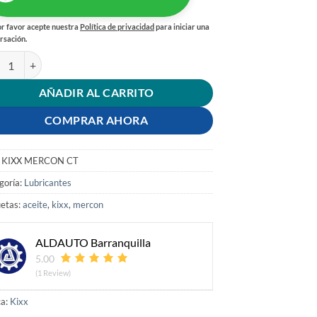
r favor acepte nuestra
Política de privacidad
para iniciar una
rsación.
ITE KIXX MERCON SINTETICO CUARTO cantidad
AÑADIR AL CARRITO
COMPRAR AHORA
:
KIXX MERCON CT
goría:
Lubricantes
uetas:
aceite
,
kixx
,
mercon
ALDAUTO Barranquilla
5.00
(1 Review)
a:
Kixx