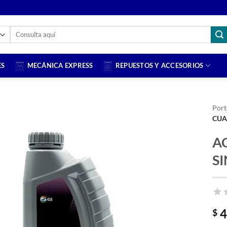
Buscar
por:
ES
MECÁNICA EXPRESS
REPUESTOS Y ACCESORIOS
Port
CUA
A
S
4
$