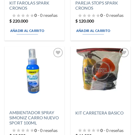
KIT FAROLAS SPARK
PAREJA STOPS SPARK
CRONOS
CRONOS
0
- 0 reseñas
0
- 0 reseñas
$
220.000
$
120.000
AÑADIR AL CARRITO
AÑADIR AL CARRITO
Añadir
Añadir
a la
a la
lista de
lista de
deseos
deseos
AMBIENTADOR SPRAY
KIT CARRETERA BASICO
SIMONIZ CARRO NUEVO
SPORT 100ML
0
- 0 reseñas
0
- 0 reseñas