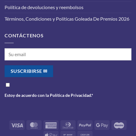
saber
antes
Política de devoluciones y reembolsos
de
realizarlo
Términos, Condiciones y Políticas Goleada De Premios 2026
CONTÁCTENOS
Estoy de acuerdo con la
Política de Privacidad
.*
Visa
MasterCard
American
Dinners
PayPal
Google
Maes
Express
Club
Pay
Apple
Bank
Cash