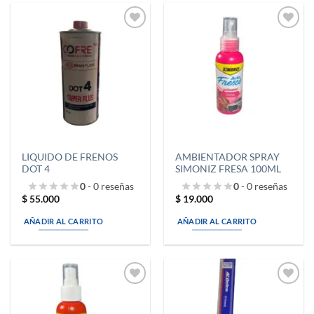
Añadir
Añadir
a la
a la
lista de
lista de
deseos
deseos
LIQUIDO DE FRENOS
AMBIENTADOR SPRAY
DOT 4
SIMONIZ FRESA 100ML
0
- 0 reseñas
0
- 0 reseñas
$
55.000
$
19.000
AÑADIR AL CARRITO
AÑADIR AL CARRITO
Añadir
Añadir
a la
a la
lista de
lista de