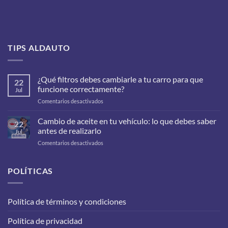
TIPS ALDAUTO
¿Qué filtros debes cambiarle a tu carro para que
22
funcione correctamente?
Jul
en
Comentarios desactivados
¿Qué
filtros
Cambio de aceite en tu vehículo: lo que debes saber
22
debes
antes de realizarlo
Jul
cambiarle
en
Comentarios desactivados
a
Cambio
tu
de
carro
aceite
POLÍTICAS
para
en
que
tu
funcione
vehículo:
correctamente?
Política de términos y condiciones
lo
que
Política de privacidad
debes