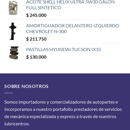
ACEITE SHELL HELIX ULTRA 5W30 GALÓN
FULL SINTETICO
$
245.000
AMORTIGUADOR DELANTERO IZQUIERDO
CHEVROLET N-300
$
211.750
PASTILLAS HYUNDAI TUCSON IX35
$
130.000
SOBRE NOSOTROS
Somos importadores y comercializadores de autopartes e
incorporamos a nuestro portafolio prestadores de servicios
de mecánica especializada y express a través de nuestros
lubricentros.