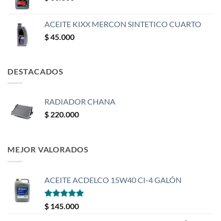
ACEITE KIXX MERCON SINTETICO CUARTO
$
45.000
DESTACADOS
RADIADOR CHANA
$
220.000
MEJOR VALORADOS
ACEITE ACDELCO 15W40 CI-4 GALÓN
Valorado
$
145.000
con
5
de 5