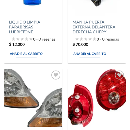
LIQUIDO LIMPIA
MANIJA PUERTA
PARABRISAS
EXTERNA DELANTERA
LUBRISTONE
DERECHA CHERY
0
- 0 reseñas
0
- 0 reseñas
$
12.000
$
70.000
AÑADIR AL CARRITO
AÑADIR AL CARRITO
Añadir
Añadir
a la
a la
lista de
lista de
deseos
deseos