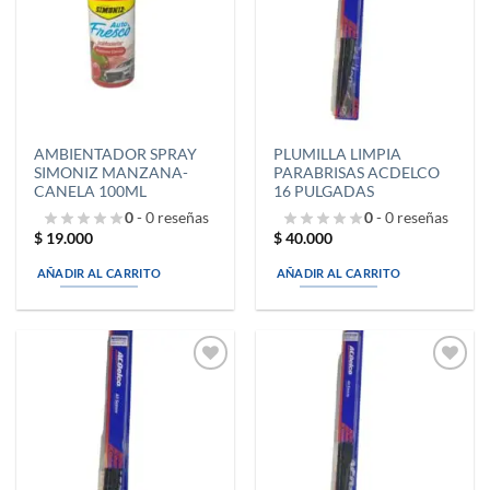
deseos
deseos
AMBIENTADOR SPRAY
PLUMILLA LIMPIA
SIMONIZ MANZANA-
PARABRISAS ACDELCO
CANELA 100ML
16 PULGADAS
0
- 0 reseñas
0
- 0 reseñas
$
19.000
$
40.000
AÑADIR AL CARRITO
AÑADIR AL CARRITO
Añadir
Añadir
a la
a la
lista de
lista de
deseos
deseos