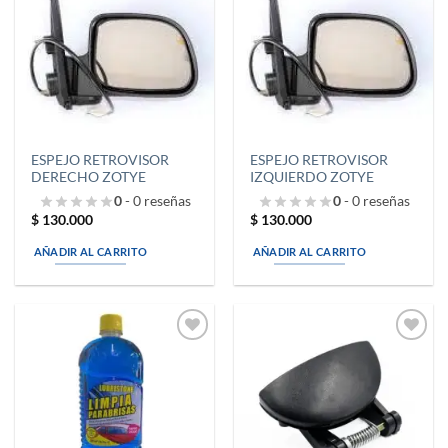
a la
a la
lista de
lista de
deseos
deseos
ESPEJO RETROVISOR
ESPEJO RETROVISOR
DERECHO ZOTYE
IZQUIERDO ZOTYE
0
- 0 reseñas
0
- 0 reseñas
$
130.000
$
130.000
AÑADIR AL CARRITO
AÑADIR AL CARRITO
Añadir
Añadir
a la
a la
lista de
lista de
deseos
deseos