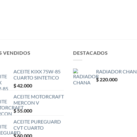
S VENDIDOS
DESTACADOS
ACEITE KIXX 75W-85
RADIADOR CHAN
CUARTO SINTETICO
$
220.000
$
42.000
ACEITE MOTORCRAFT
MERCON V
$
55.000
ACEITE PUREGUARD
CVT CUARTO
$
60.000