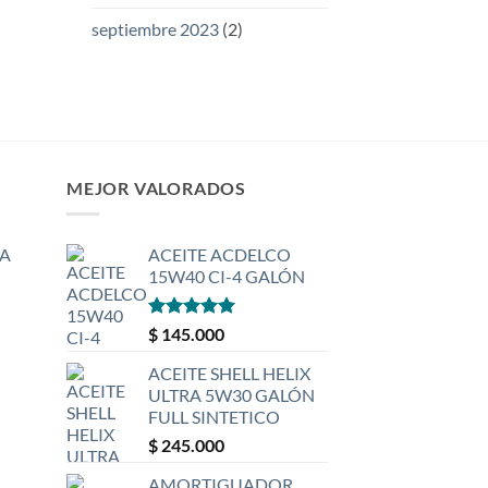
septiembre 2023
(2)
MEJOR VALORADOS
A
ACEITE ACDELCO
15W40 CI-4 GALÓN
Valorado
$
145.000
con
5
de 5
ACEITE SHELL HELIX
ULTRA 5W30 GALÓN
FULL SINTETICO
$
245.000
AMORTIGUADOR