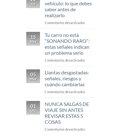
debes
vehículo: lo que debes
Jul
cambiarle
saber antes de
a
realizarlo
tu
carro
en
Comentarios desactivados
para
Cambio
que
de
Tu carro no está
15
funcione
aceite
“SONANDO RARO”:
May
correctamente?
en
estas señales indican
tu
un problema serio
vehículo:
lo
en
Comentarios desactivados
que
Tu
debes
carro
Llantas desgastadas:
05
saber
no
señales, riesgos y
May
antes
está
cuándo cambiarlas
de
“SONANDO
realizarlo
en
Comentarios desactivados
RARO”:
Llantas
estas
desgastadas:
señales
NUNCA SALGAS DE
01
señales,
indican
VIAJE SIN ANTES
Oct
riesgos
un
REVISAR ESTAS 5
y
problema
COSAS
cuándo
serio
cambiarlas
en
Comentarios desactivados
NUNCA
SALGAS