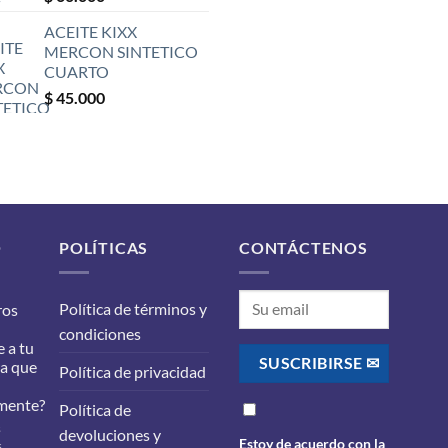
ACEITE KIXX
MERCON SINTETICO
CUARTO
$
45.000
O
POLÍTICAS
CONTÁCTENOS
Política de términos y
ros
condiciones
 a tu
ra que
Política de privacidad
mente?
Política de
s
devoluciones y
Estoy de acuerdo con la
en
s