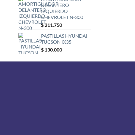
DELANTERO
IZQUIERDO
CHEVROLET N-300
$
211.750
PASTILLAS HYUNDAI
TUCSON IX35
$
130.000