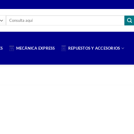
Buscar
por:
ES
MECÁNICA EXPRESS
REPUESTOS Y ACCESORIOS
ALDAUTO TIPS
debes cambiarle a tu carro para que funcione 
22/07/2026
CONTINUAR LEYENDO
→