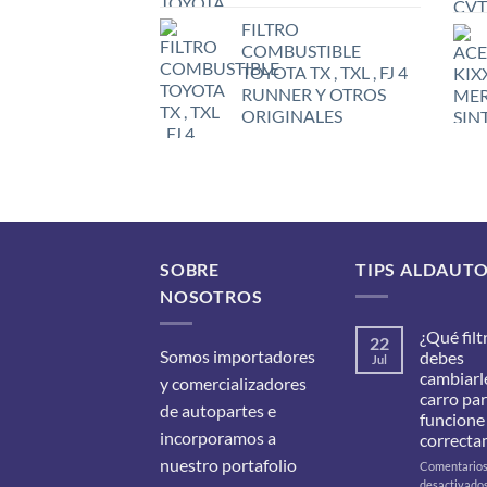
FILTRO
COMBUSTIBLE
TOYOTA TX , TXL , FJ 4
RUNNER Y OTROS
ORIGINALES
SOBRE
TIPS ALDAUT
NOSOTROS
¿Qué filt
22
Somos importadores
debes
Jul
cambiarle
y comercializadores
carro pa
de autopartes e
funcione
incorporamos a
correcta
nuestro portafolio
Comentario
desactivado