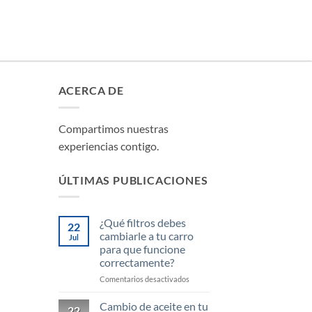
ACERCA DE
Compartimos nuestras
experiencias contigo.
ÚLTIMAS PUBLICACIONES
¿Qué filtros debes
22
cambiarle a tu carro
Jul
para que funcione
correctamente?
en
Comentarios desactivados
¿Qué
filtros
Cambio de aceite en tu
22