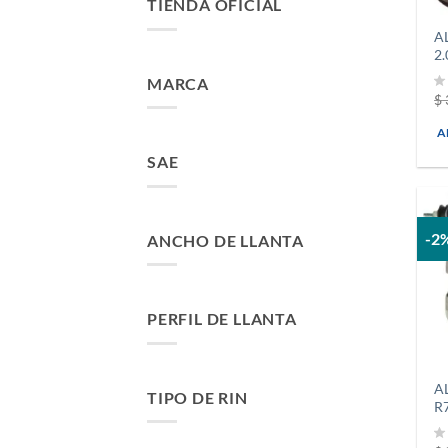
TIENDA OFICIAL
A
2
MARCA
$
A
SAE
-2
ANCHO DE LLANTA
PERFIL DE LLANTA
A
TIPO DE RIN
R