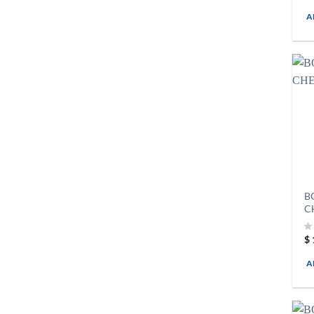
A
B
C
$
A