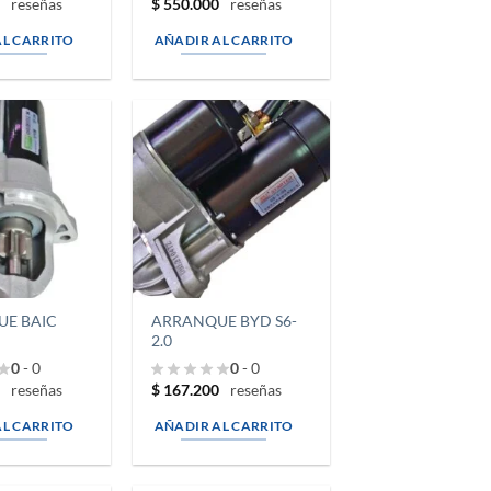
0
$
550.000
reseñas
reseñas
AL CARRITO
AÑADIR AL CARRITO
E BAIC
ARRANQUE BYD S6-
2.0
0
- 0
0
- 0
0
$
167.200
reseñas
reseñas
AL CARRITO
AÑADIR AL CARRITO