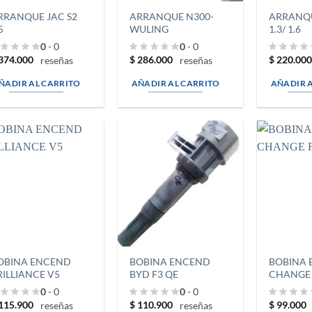
RRANQUE JAC S2
ARRANQUE N300-
ARRANQ
5
WULING
1.3/ 1.6
0
- 0
0
- 0
374.000
$
286.000
$
220.00
reseñas
reseñas
ÑADIR AL CARRITO
AÑADIR AL CARRITO
AÑADIR 
OBINA ENCEND
BOBINA ENCEND
BOBINA
RILLIANCE V5
BYD F3 QE
CHANGE 
0
- 0
0
- 0
115.900
$
110.900
$
99.000
reseñas
reseñas