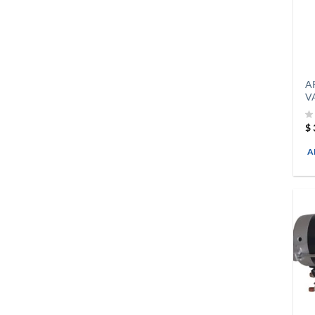
A
V
$
A