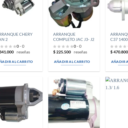
RRANQUE CHERY
ARRANQUE
ARRANQ
AN 2
COMPLETO JAC J3- J2
C37 1400
0
- 0
0
- 0
341.000
$
225.500
$
470.80
reseñas
reseñas
ÑADIR AL CARRITO
AÑADIR AL CARRITO
AÑADIR 