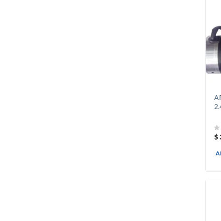
A
2.
$
A