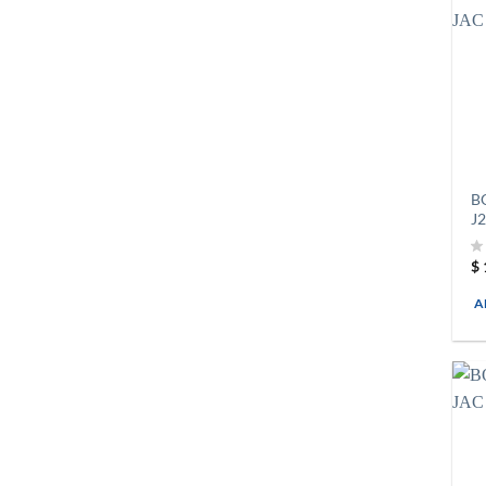
B
J2
$
A