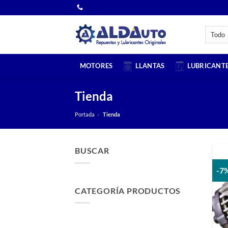
Saltar
al
contenido
MOTORES
LLANTAS
LUBRICANT
Tienda
Portada
»
Tienda
BUSCAR
-7
CATEGORÍA PRODUCTOS