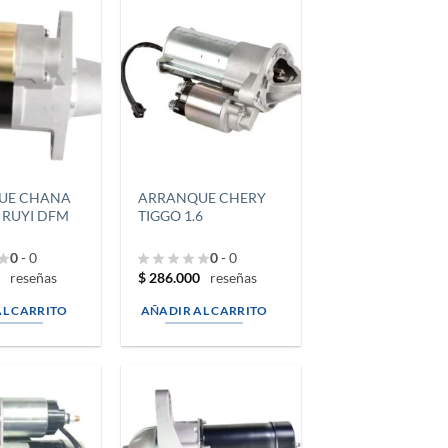
UE CHANA
ARRANQUE CHERY
RUYI DFM
TIGGO 1.6
0
- 0
0
- 0
0
$
286.000
reseñas
reseñas
AL CARRITO
AÑADIR AL CARRITO