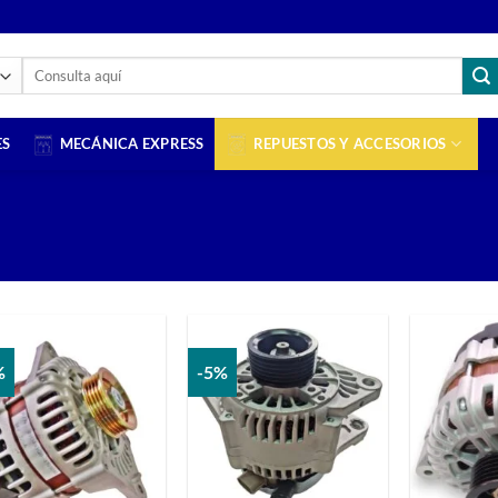
Buscar
por:
ES
MECÁNICA EXPRESS
REPUESTOS Y ACCESORIOS
%
-5%