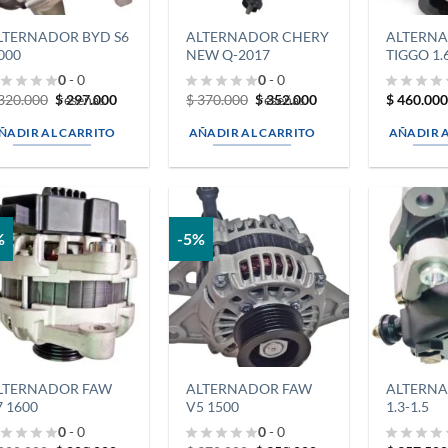
LTERNADOR BYD S6
ALTERNADOR CHERY
ALTERN
.000
NEW Q-2017
TIGGO 1.
0
- 0
0
- 0
El
El
El
El
320.000
$
297.000
$
370.000
$
352.000
$
460.00
reseñas
reseñas
precio
precio
precio
precio
original
actual
original
actual
ÑADIR AL CARRITO
AÑADIR AL CARRITO
AÑADIR 
era:
es:
era:
es:
$ 320.000.
$ 297.000.
$ 370.000.
$ 352.000.
%
-5%
LTERNADOR FAW
ALTERNADOR FAW
ALTERNA
7 1600
V5 1500
1.3-1.5
0
- 0
0
- 0