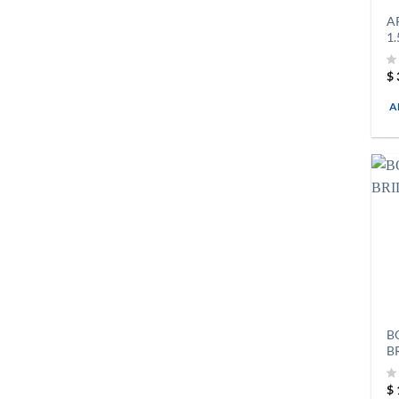
A
1.
$
A
B
B
$