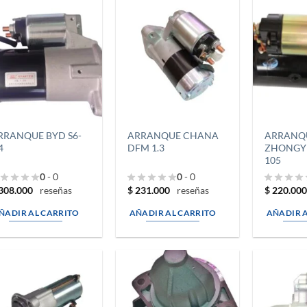
RRANQUE BYD S6-
ARRANQUE CHANA
ARRANQ
4
DFM 1.3
ZHONGY 
105
0
- 0
0
- 0
308.000
$
231.000
$
220.00
reseñas
reseñas
ÑADIR AL CARRITO
AÑADIR AL CARRITO
AÑADIR 