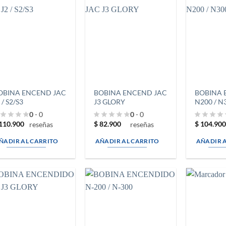
OBINA ENCEND JAC
BOBINA ENCEND JAC
BOBINA
 / S2/S3
J3 GLORY
N200 / N
0
- 0
0
- 0
110.900
$
82.900
$
104.90
reseñas
reseñas
ÑADIR AL CARRITO
AÑADIR AL CARRITO
AÑADIR 