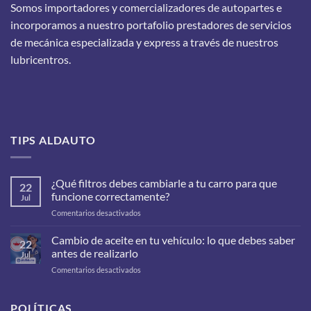
Somos importadores y comercializadores de autopartes e
incorporamos a nuestro portafolio prestadores de servicios
de mecánica especializada y express a través de nuestros
lubricentros.
TIPS ALDAUTO
¿Qué filtros debes cambiarle a tu carro para que
22
funcione correctamente?
Jul
en
Comentarios desactivados
¿Qué
filtros
Cambio de aceite en tu vehículo: lo que debes saber
22
debes
antes de realizarlo
Jul
cambiarle
en
Comentarios desactivados
a
Cambio
tu
de
carro
aceite
POLÍTICAS
para