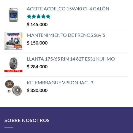
ACEITE ACDELCO 15W40 CI-4 GALÓN
Valorado
$
145.000
con
5
de 5
MANTENIMIENTO DE FRENOS Suv´S
$
150.000
LLANTA 175/65 RIN 14 82T ES31 KUHMO
$
284.000
KIT EMBRAGUE VISION JAC J3
$
330.000
SOBRE NOSOTROS