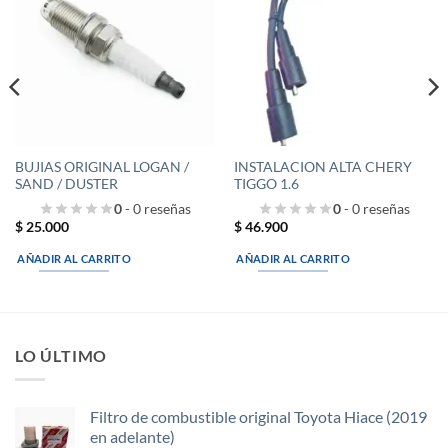
a la
a la
lista de
lista de
deseos
deseos
BUJIAS ORIGINAL LOGAN /
INSTALACION ALTA CHERY
SAND / DUSTER
TIGGO 1.6
0
- 0 reseñas
0
- 0 reseñas
$
25.000
$
46.900
AÑADIR AL CARRITO
AÑADIR AL CARRITO
LO ÚLTIMO
Filtro de combustible original Toyota Hiace (2019
en adelante)