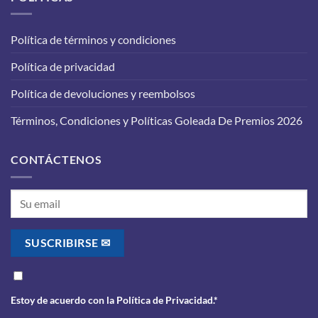
en
que
tu
funcione
vehículo:
correctamente?
Política de términos y condiciones
lo
que
Política de privacidad
debes
saber
antes
Política de devoluciones y reembolsos
de
realizarlo
Términos, Condiciones y Políticas Goleada De Premios 2026
CONTÁCTENOS
Estoy de acuerdo con la
Política de Privacidad
.*