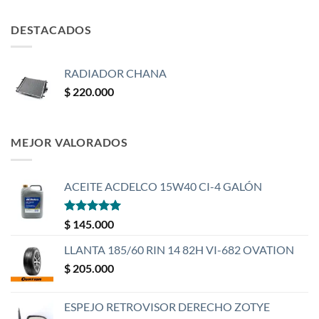
DESTACADOS
RADIADOR CHANA
$
220.000
MEJOR VALORADOS
ACEITE ACDELCO 15W40 CI-4 GALÓN
Valorado
$
145.000
con
5
de 5
LLANTA 185/60 RIN 14 82H VI-682 OVATION
$
205.000
ESPEJO RETROVISOR DERECHO ZOTYE