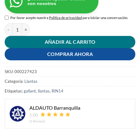
con nosotros
Por favor acepte nuestra
Política de privacidad
para iniciar una conversación.
LLANTA 165/60 RIN 14 75H GL-72 GALLANT cantidad
AÑADIR AL CARRITO
COMPRAR AHORA
SKU:
000227423
Categoría:
Llantas
Etiquetas:
gallant
,
llantas
,
RIN14
ALDAUTO Barranquilla
5.00
(1 Review)