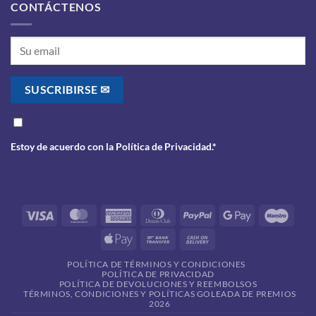
CONTÁCTENOS
Estoy de acuerdo con la
Política de Privacidad
.*
Visa
MasterCard
American
Dinners
PayPal
Google
Maes
Express
Club
Pay
Apple
Bank
Cash
Pay
Transfer
On
POLÍTICA DE TÉRMINOS Y CONDICIONES
Delivery
POLÍTICA DE PRIVACIDAD
POLÍTICA DE DEVOLUCIONES Y REEMBOLSOS
TÉRMINOS, CONDICIONES Y POLÍTICAS GOLEADA DE PREMIOS
2026