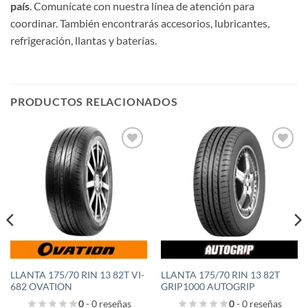
país
. Comunícate con nuestra línea de atención para
coordinar. También encontrarás accesorios, lubricantes,
refrigeración, llantas y baterías.
PRODUCTOS RELACIONADOS
Añadir
Añadir
a la
a la
lista de
lista de
deseos
deseos
LLANTA 175/70 RIN 13 82T VI-
LLANTA 175/70 RIN 13 82T
682 OVATION
GRIP1000 AUTOGRIP
0
- 0 reseñas
0
- 0 reseñas