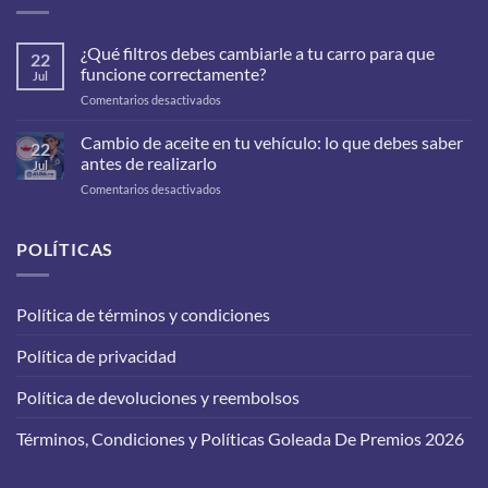
¿Qué filtros debes cambiarle a tu carro para que
22
funcione correctamente?
Jul
en
Comentarios desactivados
¿Qué
filtros
Cambio de aceite en tu vehículo: lo que debes saber
22
debes
antes de realizarlo
Jul
cambiarle
en
Comentarios desactivados
a
Cambio
tu
de
carro
aceite
POLÍTICAS
para
en
que
tu
funcione
vehículo:
correctamente?
Política de términos y condiciones
lo
que
Política de privacidad
debes
saber
antes
Política de devoluciones y reembolsos
de
realizarlo
Términos, Condiciones y Políticas Goleada De Premios 2026