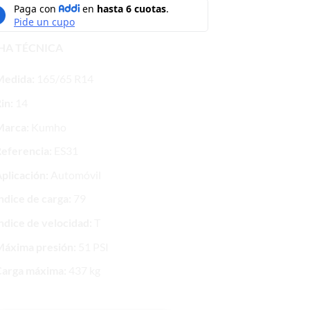
HA TÉCNICA
Medida:
165/65 R14
in:
14
Marca:
Kumho
eferencia:
ES31
plicación:
Automóvil
ndice de carga:
79
ndice de velocidad:
T
áxima presión:
51 PSI
arga máxima:
437 kg