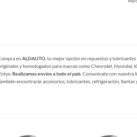
Marc
Compra en
ALDAUTO
, tu mejor opción en repuestos y lubricante
riginales y homologados para marcas como Chevrolet, Hyundai, Ki
Zotye.
Realizamos envíos a todo el país
. Comunícate con nuestra l
ambién encontrarás accesorios, lubricantes, refrigeración, llantas y
S