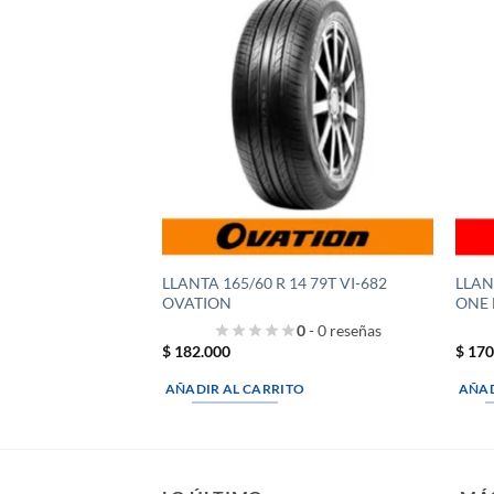
LLANTA 165/60 R 14 79T VI-682
LLAN
OVATION
ONE 
0
- 0 reseñas
$
182.000
$
170
AÑADIR AL CARRITO
AÑAD