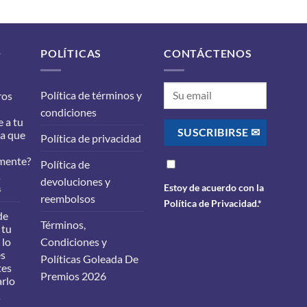
O
POLÍTICAS
CONTÁCTENOS
Política de términos y
ros
condiciones
 a tu
ra que
Política de privacidad
mente?
Política de
s
devoluciones y
Estoy de acuerdo con la
en
s
reembolsos
¿Qué
Política de Privacidad
.*
filtros
de
Términos,
debes
 tu
cambiarle
 lo
Condiciones y
a
es
Políticas Goleada De
tu
tes
carro
Premios 2026
arlo
para
que
s
funcione