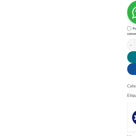
Po
conve
LLAN
Cate
Etiq