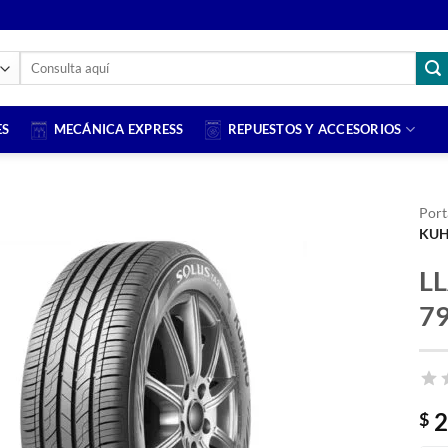
Buscar
por:
ES
MECÁNICA EXPRESS
REPUESTOS Y ACCESORIOS
Port
KU
LL
7
2
$