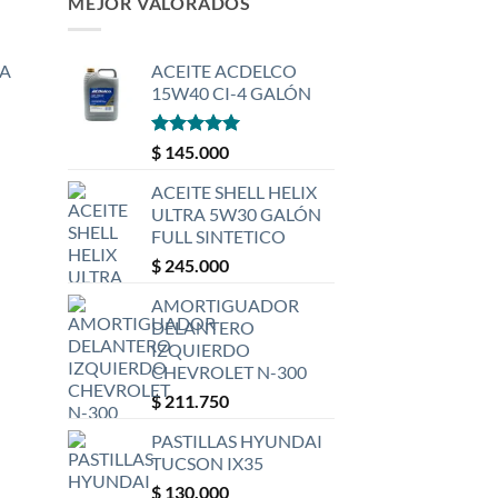
MEJOR VALORADOS
A
ACEITE ACDELCO
15W40 CI-4 GALÓN
Valorado
$
145.000
con
5
de 5
ACEITE SHELL HELIX
ULTRA 5W30 GALÓN
FULL SINTETICO
$
245.000
AMORTIGUADOR
DELANTERO
IZQUIERDO
CHEVROLET N-300
$
211.750
PASTILLAS HYUNDAI
TUCSON IX35
$
130.000