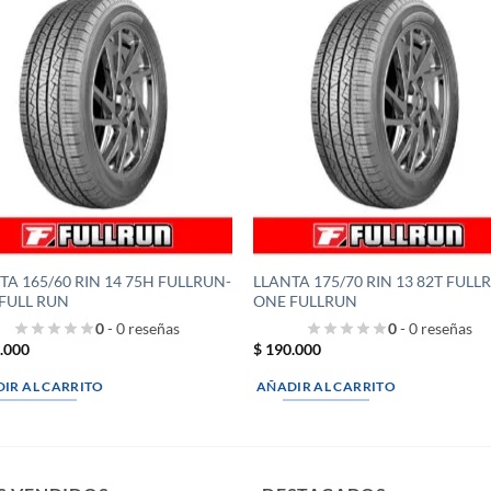
TA 165/60 RIN 14 75H FULLRUN-
LLANTA 175/70 RIN 13 82T FULL
FULL RUN
ONE FULLRUN
0
- 0 reseñas
0
- 0 reseñas
.000
$
190.000
IR AL CARRITO
AÑADIR AL CARRITO