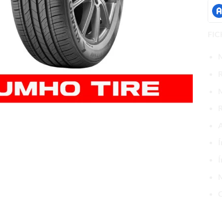
FIC
R
R
A
Í
Í
M
C