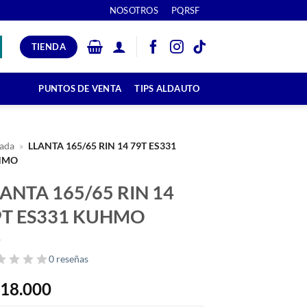
NOSOTROS
PQRSF
TIENDA
PUNTOS DE VENTA
TIPS ALDAUTO
ada
»
LLANTA 165/65 RIN 14 79T ES331
HMO
ANTA 165/65 RIN 14
9T ES331 KUHMO
0 reseñas
18.000