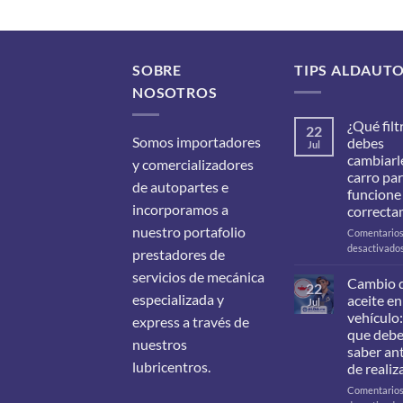
SOBRE
TIPS ALDAUT
NOSOTROS
¿Qué filt
22
Somos importadores
debes
Jul
cambiarle
y comercializadores
carro pa
de autopartes e
funcione
incorporamos a
correcta
nuestro portafolio
Comentario
desactivado
prestadores de
servicios de mecánica
Cambio 
22
especializada y
aceite en
Jul
vehículo:
express a través de
que deb
nuestros
saber an
lubricentros.
de realiz
Comentario