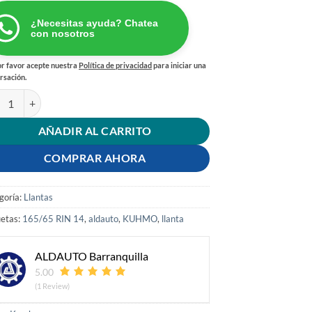
¿Necesitas ayuda? Chatea
con nosotros
r favor acepte nuestra
Política de privacidad
para iniciar una
rsación.
TA 165/65 RIN 14 79T ES331 KUHMO cantidad
AÑADIR AL CARRITO
COMPRAR AHORA
goría:
Llantas
uetas:
165/65 RIN 14
,
aldauto
,
KUHMO
,
llanta
ALDAUTO Barranquilla
5.00
(1 Review)