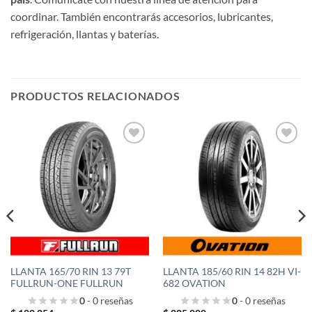
coordinar. También encontrarás accesorios, lubricantes,
refrigeración, llantas y baterías.
PRODUCTOS RELACIONADOS
Añadir
Añadir
a la
a la
lista de
lista de
deseos
deseos
LLANTA 165/70 RIN 13 79T
LLANTA 185/60 RIN 14 82H VI-
FULLRUN-ONE FULLRUN
682 OVATION
0
- 0 reseñas
0
- 0 reseñas