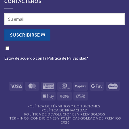
CONTÁCTENOS
Estoy de acuerdo con la
Política de Privacidad
.*
Visa
MasterCard
American
Dinners
PayPal
Google
Maes
Express
Club
Pay
Apple
Bank
Cash
Pay
Transfer
On
POLÍTICA DE TÉRMINOS Y CONDICIONES
Delivery
POLÍTICA DE PRIVACIDAD
POLÍTICA DE DEVOLUCIONES Y REEMBOLSOS
TÉRMINOS, CONDICIONES Y POLÍTICAS GOLEADA DE PREMIOS
2026