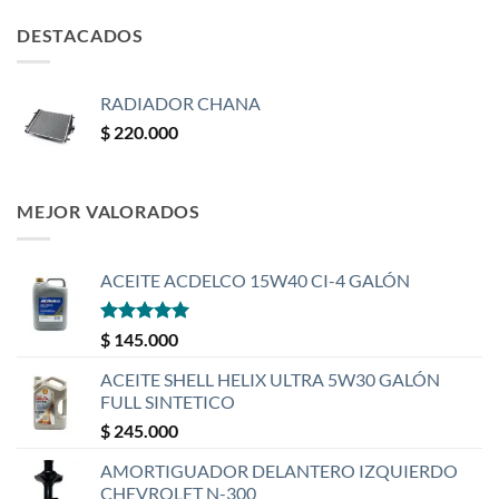
DESTACADOS
RADIADOR CHANA
$
220.000
MEJOR VALORADOS
ACEITE ACDELCO 15W40 CI-4 GALÓN
Valorado
$
145.000
con
5
de 5
ACEITE SHELL HELIX ULTRA 5W30 GALÓN
FULL SINTETICO
$
245.000
AMORTIGUADOR DELANTERO IZQUIERDO
CHEVROLET N-300