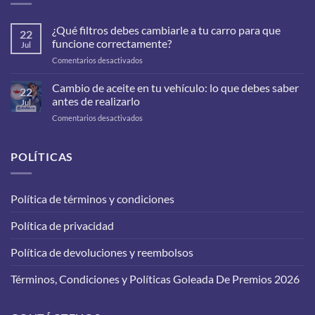
¿Qué filtros debes cambiarle a tu carro para que
22
funcione correctamente?
Jul
en
Comentarios desactivados
¿Qué
filtros
Cambio de aceite en tu vehículo: lo que debes saber
22
debes
antes de realizarlo
Jul
cambiarle
en
Comentarios desactivados
a
Cambio
tu
de
carro
aceite
POLÍTICAS
para
en
que
tu
funcione
vehículo:
correctamente?
Política de términos y condiciones
lo
que
Política de privacidad
debes
saber
antes
Política de devoluciones y reembolsos
de
realizarlo
Términos, Condiciones y Políticas Goleada De Premios 2026