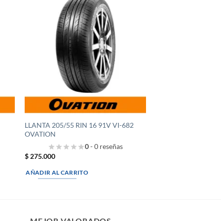
dir
Añadir
la
a la
a de
lista de
eos
deseos
LLANTA 205/55 RIN 16 91V VI-682
OVATION
0
- 0 reseñas
$
275.000
AÑADIR AL CARRITO
MEJOR VALORADOS