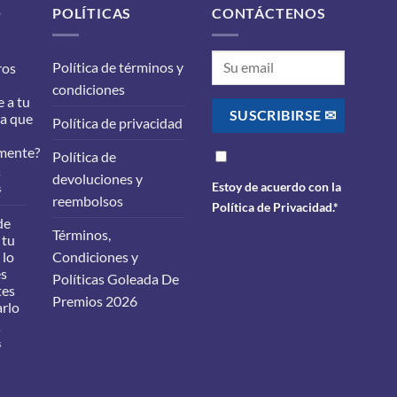
O
POLÍTICAS
CONTÁCTENOS
Política de términos y
ros
condiciones
 a tu
ra que
Política de privacidad
mente?
Política de
s
devoluciones y
Estoy de acuerdo con la
en
s
reembolsos
¿Qué
Política de Privacidad
.*
filtros
de
Términos,
debes
 tu
cambiarle
 lo
Condiciones y
a
es
Políticas Goleada De
tu
tes
carro
Premios 2026
arlo
para
que
s
funcione
en
s
correctamente?
Cambio
de
aceite