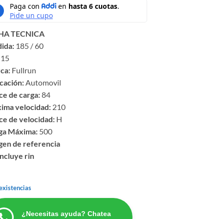
HA TECNICA
ida:
185 / 60
15
ca:
Fullrun
cación:
Automovil
ce de carga:
84
ima velocidad:
210
ce de velocidad:
H
ga Máxima:
500
gen de referencia
ncluye rin
existencias
¿Necesitas ayuda? Chatea