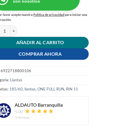
con nosotros
r favor acepte nuestra
Política de privacidad
para iniciar una
rsación.
TA 185/60 RIN 15 84H FRUN-ONE FULLRUN cantidad
AÑADIR AL CARRITO
COMPRAR AHORA
:
6922718800106
goría:
Llantas
uetas:
185/60
,
llantas
,
ONE FULL RUN
,
RIN 15
ALDAUTO Barranquilla
5.00
(1 Review)