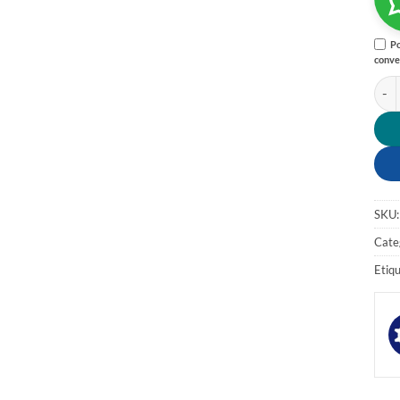
Po
conve
LLAN
SKU
Cate
Etiq