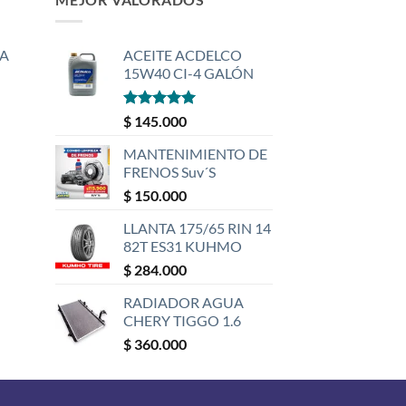
A
ACEITE ACDELCO
15W40 CI-4 GALÓN
Valorado
$
145.000
con
5
de 5
MANTENIMIENTO DE
FRENOS Suv´S
$
150.000
LLANTA 175/65 RIN 14
82T ES31 KUHMO
$
284.000
RADIADOR AGUA
CHERY TIGGO 1.6
$
360.000