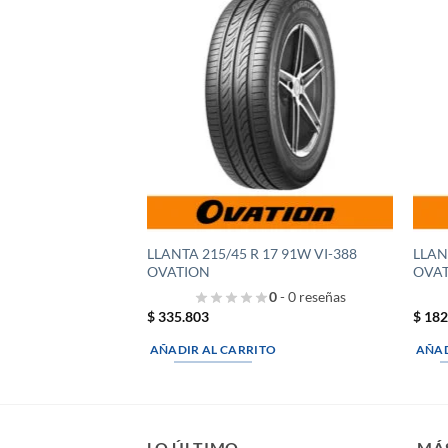
Añadir
a la
lista de
deseos
LLANTA 215/45 R 17 91W VI-388
LLAN
OVATION
OVA
0
- 0 reseñas
$
335.803
$
182
AÑADIR AL CARRITO
AÑAD
LO ÚLTIMO
MÁ