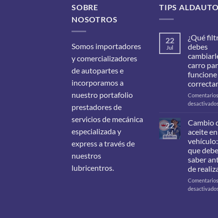
SOBRE
TIPS ALDAUT
NOSOTROS
¿Qué filt
22
Somos importadores
debes
Jul
cambiarle
y comercializadores
carro pa
de autopartes e
funcione
incorporamos a
correcta
nuestro portafolio
Comentario
desactivado
prestadores de
servicios de mecánica
Cambio 
22
especializada y
aceite en
Jul
vehículo:
express a través de
que deb
nuestros
saber an
lubricentros.
de realiz
Comentario
desactivado