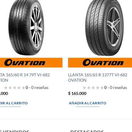
Añadir
Aña
a la
a 
lista de
list
deseos
des
TA 165/60 R 14 79T VI-682
LLANTA 165/65 R 1377T VI-682
TION
OVATION
0
- 0 reseñas
0
- 0 reseñas
.000
$
165.000
IR AL CARRITO
AÑADIR AL CARRITO
S VENDIDOS
DESTACADOS