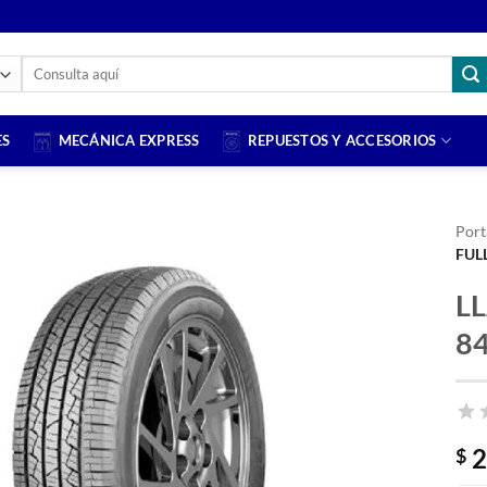
Buscar
por:
ES
MECÁNICA EXPRESS
REPUESTOS Y ACCESORIOS
Port
FUL
Añadir
LL
a la
lista
8
de
deseos
2
$