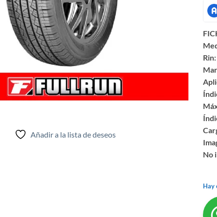
FIC
Med
Rin:
Mar
Apli
Índi
Máx
Índi
Car
Añadir a la lista de deseos
Ima
No i
Hay 