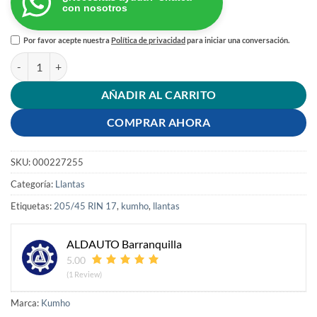
con nosotros
Por favor acepte nuestra
Política de privacidad
para iniciar una conversación.
LLANTA 205/45 RIN 17 ZR 88Y PS71 KUMHO cantidad
AÑADIR AL CARRITO
COMPRAR AHORA
SKU:
000227255
Categoría:
Llantas
Etiquetas:
205/45 RIN 17
,
kumho
,
llantas
ALDAUTO Barranquilla
5.00
(1 Review)
Marca:
Kumho