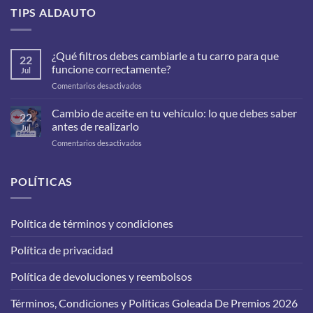
TIPS ALDAUTO
¿Qué filtros debes cambiarle a tu carro para que
22
funcione correctamente?
Jul
en
Comentarios desactivados
¿Qué
filtros
Cambio de aceite en tu vehículo: lo que debes saber
22
debes
antes de realizarlo
Jul
cambiarle
en
Comentarios desactivados
a
Cambio
tu
de
carro
aceite
POLÍTICAS
para
en
que
tu
funcione
vehículo:
correctamente?
Política de términos y condiciones
lo
que
Política de privacidad
debes
saber
antes
Política de devoluciones y reembolsos
de
realizarlo
Términos, Condiciones y Políticas Goleada De Premios 2026