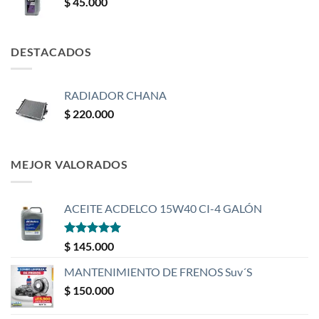
$
45.000
DESTACADOS
RADIADOR CHANA
$
220.000
MEJOR VALORADOS
ACEITE ACDELCO 15W40 CI-4 GALÓN
Valorado
$
145.000
con
5
de 5
MANTENIMIENTO DE FRENOS Suv´S
$
150.000