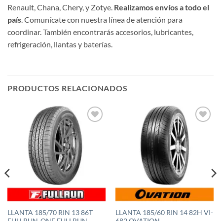
Renault, Chana, Chery, y Zotye.
Realizamos envíos a todo el
país
. Comunícate con nuestra línea de atención para
coordinar. También encontrarás accesorios, lubricantes,
refrigeración, llantas y baterías.
PRODUCTOS RELACIONADOS
Añadir
Añadir
a la
a la
lista de
lista de
deseos
deseos
LLANTA 185/70 RIN 13 86T
LLANTA 185/60 RIN 14 82H VI-
FULLRUN-ONE FULLRUN
682 OVATION