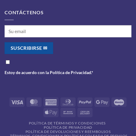
CONTÁCTENOS
Estoy de acuerdo con la
Política de Privacidad
.*
Visa
MasterCard
American
Dinners
PayPal
Google
Maes
Express
Club
Pay
Apple
Bank
Cash
Pay
Transfer
On
POLÍTICA DE TÉRMINOS Y CONDICIONES
Delivery
POLÍTICA DE PRIVACIDAD
POLÍTICA DE DEVOLUCIONES Y REEMBOLSOS
TÉRMINOS, CONDICIONES Y POLÍTICAS GOLEADA DE PREMIOS