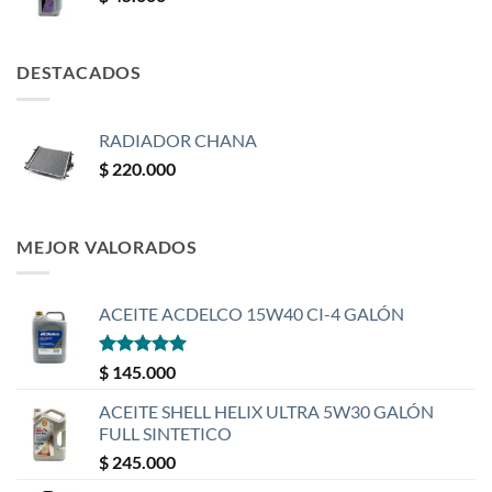
DESTACADOS
RADIADOR CHANA
$
220.000
MEJOR VALORADOS
ACEITE ACDELCO 15W40 CI-4 GALÓN
Valorado
$
145.000
con
5
de 5
ACEITE SHELL HELIX ULTRA 5W30 GALÓN
FULL SINTETICO
$
245.000