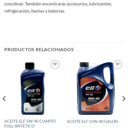
coordinar. También encontrarás accesorios, lubricantes,
refrigeración, llantas y baterías.
PRODUCTOS RELACIONADOS
Añadir
Añadir
a la
a la
lista de
lista de
deseos
deseos
ACEITE ELF 5W-40 CUARTO
ACEITE ELF 15W-40 GALON
FULL SINTETICO