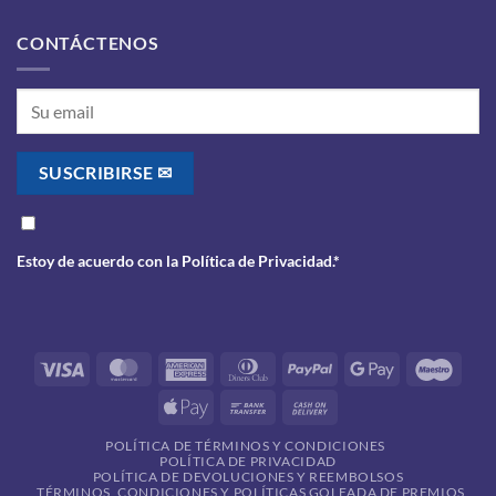
CONTÁCTENOS
Estoy de acuerdo con la
Política de Privacidad
.*
Visa
MasterCard
American
Dinners
PayPal
Google
Maes
Express
Club
Pay
Apple
Bank
Cash
Pay
Transfer
On
POLÍTICA DE TÉRMINOS Y CONDICIONES
Delivery
POLÍTICA DE PRIVACIDAD
POLÍTICA DE DEVOLUCIONES Y REEMBOLSOS
TÉRMINOS, CONDICIONES Y POLÍTICAS GOLEADA DE PREMIOS