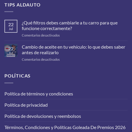
TIPS ALDAUTO
¿Qué filtros debes cambiarle a tu carro para que
22
funcione correctamente?
Jul
en
Comentarios desactivados
¿Qué
filtros
Cambio de aceite en tu vehículo: lo que debes saber
22
debes
antes de realizarlo
Jul
cambiarle
en
Comentarios desactivados
a
Cambio
tu
de
carro
aceite
POLÍTICAS
para
en
que
tu
funcione
vehículo:
correctamente?
Política de términos y condiciones
lo
que
Política de privacidad
debes
saber
antes
Política de devoluciones y reembolsos
de
realizarlo
Términos, Condiciones y Políticas Goleada De Premios 2026