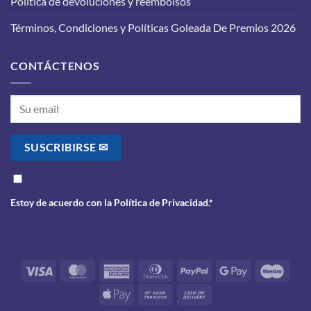
Política de devoluciones y reembolsos
de
realizarlo
Términos, Condiciones y Políticas Goleada De Premios 2026
CONTÁCTENOS
Estoy de acuerdo con la
Política de Privacidad
.*
Visa
MasterCard
American
Dinners
PayPal
Google
Maes
Express
Club
Pay
Apple
Bank
Cash
Pay
Transfer
On