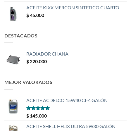
ACEITE KIXX MERCON SINTETICO CUARTO
$
45.000
DESTACADOS
RADIADOR CHANA
$
220.000
MEJOR VALORADOS
ACEITE ACDELCO 15W40 CI-4 GALÓN
Valorado
$
145.000
con
5
de 5
ACEITE SHELL HELIX ULTRA 5W30 GALÓN