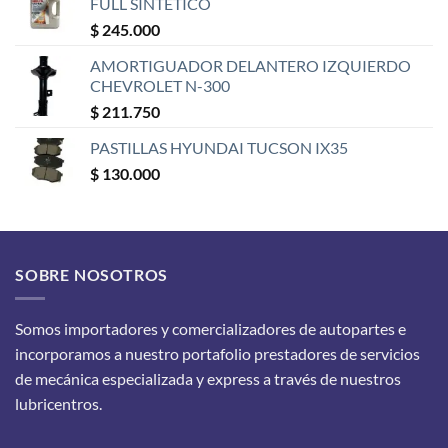
FULL SINTETICO
$
245.000
AMORTIGUADOR DELANTERO IZQUIERDO
CHEVROLET N-300
$
211.750
PASTILLAS HYUNDAI TUCSON IX35
$
130.000
SOBRE NOSOTROS
Somos importadores y comercializadores de autopartes e
incorporamos a nuestro portafolio prestadores de servicios
de mecánica especializada y express a través de nuestros
lubricentros.