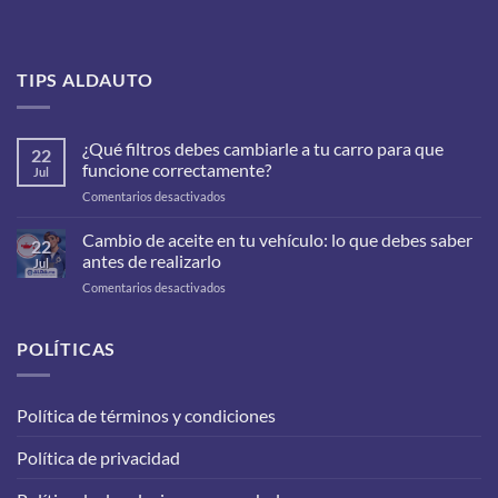
TIPS ALDAUTO
¿Qué filtros debes cambiarle a tu carro para que
22
funcione correctamente?
Jul
en
Comentarios desactivados
¿Qué
filtros
Cambio de aceite en tu vehículo: lo que debes saber
22
debes
antes de realizarlo
Jul
cambiarle
en
Comentarios desactivados
a
Cambio
tu
de
carro
aceite
POLÍTICAS
para
en
que
tu
funcione
vehículo:
correctamente?
Política de términos y condiciones
lo
que
Política de privacidad
debes
saber
antes