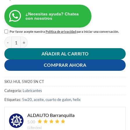
¿Necesitas ayuda? Chatea
con nosotros
Por favor acepte nuestra
Política de privacidad
para iniciar una conversación.
ACEITE SHELL HELIX ULTRA 5W-20 SN CUARTO FULL SINTETICO ca
AÑADIR AL CARRITO
COMPRAR AHORA
SKU:
HUL 5W20 SN CT
Categoría:
Lubricantes
Etiquetas:
5w20
,
aceite
,
cuarto de galon
,
helix
ALDAUTO Barranquilla
5.00
(1 Review)