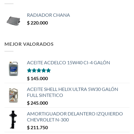
RADIADOR CHANA
$
220.000
MEJOR VALORADOS
ACEITE ACDELCO 15W40 CI-4 GALÓN
Valorado
$
145.000
con
5
de 5
ACEITE SHELL HELIX ULTRA 5W30 GALÓN
FULL SINTETICO
$
245.000
AMORTIGUADOR DELANTERO IZQUIERDO
CHEVROLET N-300
$
211.750