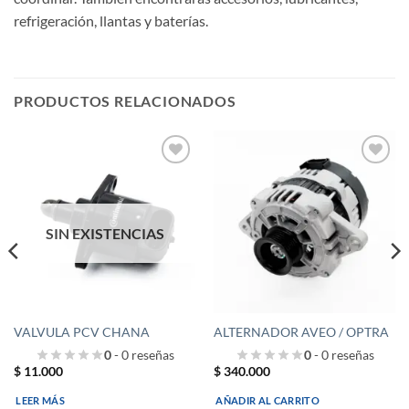
refrigeración, llantas y baterías.
PRODUCTOS RELACIONADOS
Añadir
Añadir
a la
a la
lista de
lista de
deseos
deseos
SIN EXISTENCIAS
VALVULA PCV CHANA
ALTERNADOR AVEO / OPTRA
0
- 0 reseñas
0
- 0 reseñas
$
11.000
$
340.000
LEER MÁS
AÑADIR AL CARRITO