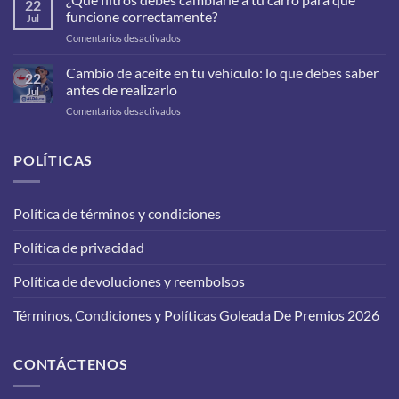
22
funcione correctamente?
Jul
en
Comentarios desactivados
¿Qué
filtros
Cambio de aceite en tu vehículo: lo que debes saber
22
debes
antes de realizarlo
Jul
cambiarle
en
Comentarios desactivados
a
Cambio
tu
de
carro
aceite
POLÍTICAS
para
en
que
tu
funcione
vehículo:
correctamente?
Política de términos y condiciones
lo
que
Política de privacidad
debes
saber
antes
Política de devoluciones y reembolsos
de
realizarlo
Términos, Condiciones y Políticas Goleada De Premios 2026
CONTÁCTENOS