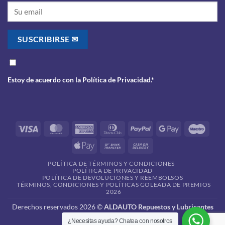
Estoy de acuerdo con la
Política de Privacidad
.*
Visa
MasterCard
American
Dinners
PayPal
Google
Maes
Express
Club
Pay
Apple
Bank
Cash
Pay
Transfer
On
POLÍTICA DE TÉRMINOS Y CONDICIONES
Delivery
POLÍTICA DE PRIVACIDAD
POLÍTICA DE DEVOLUCIONES Y REEMBOLSOS
TÉRMINOS, CONDICIONES Y POLÍTICAS GOLEADA DE PREMIOS
2026
Derechos reservados 2026 ©
ALDAUTO Repuestos y Lubricantes
¿Necesitas ayuda? Chatea con nosotros