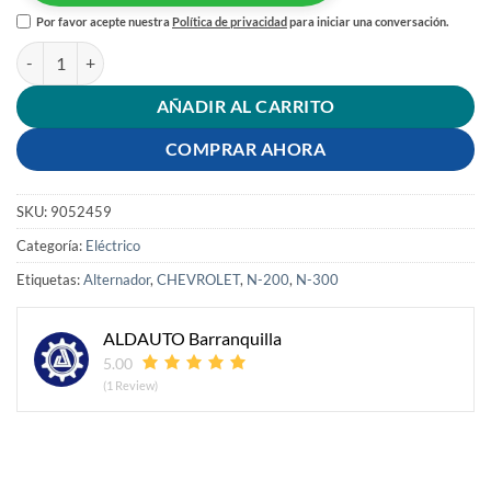
Por favor acepte nuestra
Política de privacidad
para iniciar una conversación.
ALTERNADOR N-200 / N-300 cantidad
AÑADIR AL CARRITO
COMPRAR AHORA
SKU:
9052459
Categoría:
Eléctrico
Etiquetas:
Alternador
,
CHEVROLET
,
N-200
,
N-300
ALDAUTO Barranquilla
5.00
(1 Review)