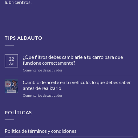
lubricentros.
TIPS ALDAUTO
¿Qué filtros debes cambiarle a tu carro para que
22
funcione correctamente?
Jul
en
Comentarios desactivados
¿Qué
filtros
Cambio de aceite en tu vehículo: lo que debes saber
22
debes
antes de realizarlo
Jul
cambiarle
en
Comentarios desactivados
a
Cambio
tu
de
carro
aceite
POLÍTICAS
para
en
que
tu
funcione
vehículo:
correctamente?
Política de términos y condiciones
lo
que