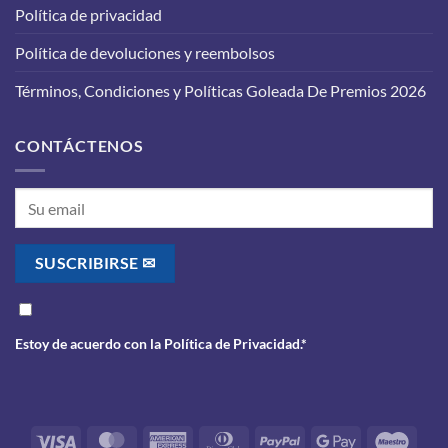
Política de privacidad
debes
saber
antes
Política de devoluciones y reembolsos
de
realizarlo
Términos, Condiciones y Políticas Goleada De Premios 2026
CONTÁCTENOS
Estoy de acuerdo con la
Política de Privacidad
.*
Visa
MasterCard
American
Dinners
PayPal
Google
Maes