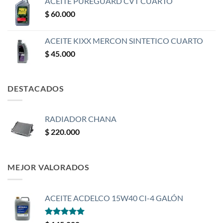
ACEITE PUREGUARD CVT CUARTO
$
60.000
ACEITE KIXX MERCON SINTETICO CUARTO
$
45.000
DESTACADOS
RADIADOR CHANA
$
220.000
MEJOR VALORADOS
ACEITE ACDELCO 15W40 CI-4 GALÓN
Valorado