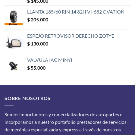
$
145.000
con
5
de 5
LLANTA 185/60 RIN 14 82H VI-682 OVATION
$
205.000
ESPEJO RETROVISOR DERECHO ZOTYE
$
130.000
VALVULA IAC MINYI
$
55.000
SOBRE NOSOTROS
Somos importadores y comercializadores de autopartes e
incorporamos a nuestro portafolio prestadores de servicios
de mecánica especializada y express a través de nuestros