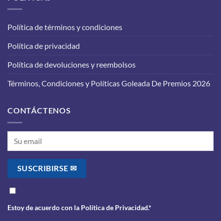
en
que
tu
funcione
vehículo:
correctamente?
Política de términos y condiciones
lo
que
Política de privacidad
debes
saber
antes
Política de devoluciones y reembolsos
de
realizarlo
Términos, Condiciones y Políticas Goleada De Premios 2026
CONTÁCTENOS
Estoy de acuerdo con la
Política de Privacidad
.*