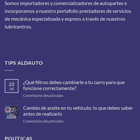
Somos importadores y comercializadores de autopartes e
incorporamos a nuestro portafolio prestadores de servicios
de mecánica especializada y express a través de nuestros
lubricentros.
TIPS ALDAUTO
¿Qué filtros debes cambiarle a tu carro para que
22
funcione correctamente?
Jul
en
Comentarios desactivados
¿Qué
filtros
Cambio de aceite en tu vehículo: lo que debes saber
22
debes
antes de realizarlo
Jul
cambiarle
en
Comentarios desactivados
a
Cambio
tu
de
carro
aceite
POLÍTICAS
para