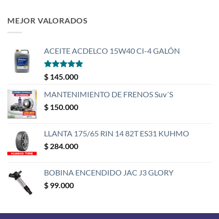
MEJOR VALORADOS
ACEITE ACDELCO 15W40 CI-4 GALÓN
Valorado
$
145.000
con
5
de 5
MANTENIMIENTO DE FRENOS Suv´S
$
150.000
LLANTA 175/65 RIN 14 82T ES31 KUHMO
$
284.000
BOBINA ENCENDIDO JAC J3 GLORY
$
99.000