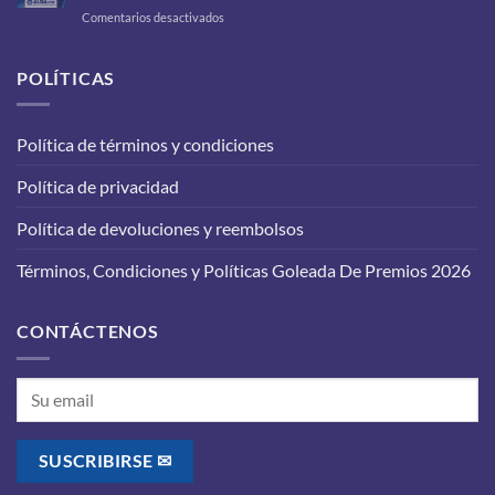
cambiarle
en
Comentarios desactivados
a
Cambio
tu
de
carro
aceite
POLÍTICAS
para
en
que
tu
funcione
vehículo:
correctamente?
Política de términos y condiciones
lo
que
Política de privacidad
debes
saber
antes
Política de devoluciones y reembolsos
de
realizarlo
Términos, Condiciones y Políticas Goleada De Premios 2026
CONTÁCTENOS