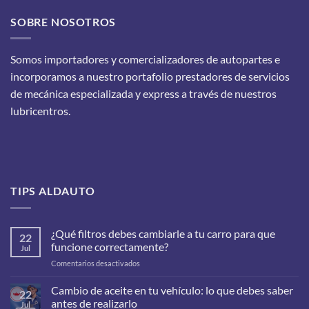
SOBRE NOSOTROS
Somos importadores y comercializadores de autopartes e
incorporamos a nuestro portafolio prestadores de servicios
de mecánica especializada y express a través de nuestros
lubricentros.
TIPS ALDAUTO
¿Qué filtros debes cambiarle a tu carro para que
22
funcione correctamente?
Jul
en
Comentarios desactivados
¿Qué
filtros
Cambio de aceite en tu vehículo: lo que debes saber
22
debes
antes de realizarlo
Jul