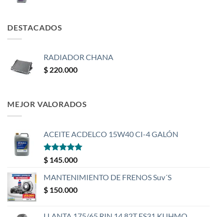
DESTACADOS
RADIADOR CHANA
$
220.000
MEJOR VALORADOS
ACEITE ACDELCO 15W40 CI-4 GALÓN
Valorado
$
145.000
con
5
de 5
MANTENIMIENTO DE FRENOS Suv´S
$
150.000
LLANTA 175/65 RIN 14 82T ES31 KUHMO