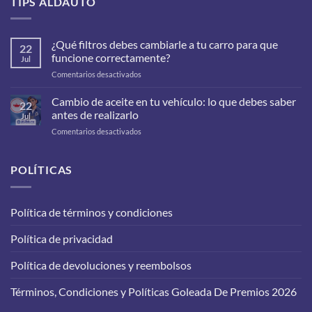
TIPS ALDAUTO
¿Qué filtros debes cambiarle a tu carro para que
22
funcione correctamente?
Jul
en
Comentarios desactivados
¿Qué
filtros
Cambio de aceite en tu vehículo: lo que debes saber
22
debes
antes de realizarlo
Jul
cambiarle
en
Comentarios desactivados
a
Cambio
tu
de
carro
aceite
POLÍTICAS
para
en
que
tu
funcione
vehículo:
correctamente?
Política de términos y condiciones
lo
que
Política de privacidad
debes
saber
antes
Política de devoluciones y reembolsos
de
realizarlo
Términos, Condiciones y Políticas Goleada De Premios 2026