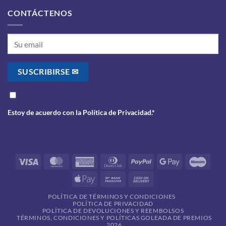
CONTÁCTENOS
Estoy de acuerdo con la
Política de Privacidad
.*
Visa
MasterCard
American
Dinners
PayPal
Google
Maes
Express
Club
Pay
Apple
Bank
Cash
Pay
Transfer
On
POLÍTICA DE TÉRMINOS Y CONDICIONES
Delivery
POLÍTICA DE PRIVACIDAD
POLÍTICA DE DEVOLUCIONES Y REEMBOLSOS
TÉRMINOS, CONDICIONES Y POLÍTICAS GOLEADA DE PREMIOS
2026