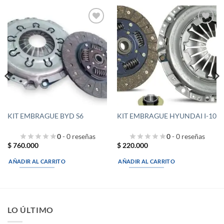
Añadir
Añadir
a la
a la
lista de
lista de
deseos
deseos
KIT EMBRAGUE BYD S6
KIT EMBRAGUE HYUNDAI I-10
0
- 0 reseñas
0
- 0 reseñas
$
760.000
$
220.000
AÑADIR AL CARRITO
AÑADIR AL CARRITO
LO ÚLTIMO