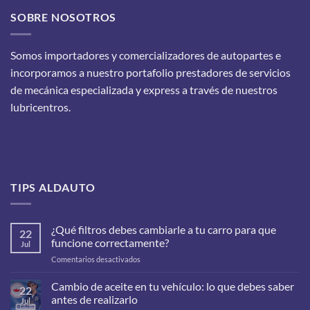
SOBRE NOSOTROS
Somos importadores y comercializadores de autopartes e
incorporamos a nuestro portafolio prestadores de servicios
de mecánica especializada y express a través de nuestros
lubricentros.
TIPS ALDAUTO
¿Qué filtros debes cambiarle a tu carro para que
22
funcione correctamente?
Jul
en
Comentarios desactivados
¿Qué
filtros
Cambio de aceite en tu vehículo: lo que debes saber
22
debes
antes de realizarlo
Jul
cambiarle