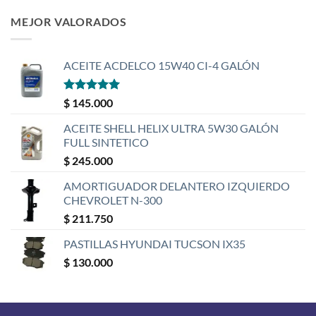
MEJOR VALORADOS
ACEITE ACDELCO 15W40 CI-4 GALÓN
Valorado
$
145.000
con
5
de 5
ACEITE SHELL HELIX ULTRA 5W30 GALÓN
FULL SINTETICO
$
245.000
AMORTIGUADOR DELANTERO IZQUIERDO
CHEVROLET N-300
$
211.750
PASTILLAS HYUNDAI TUCSON IX35
$
130.000