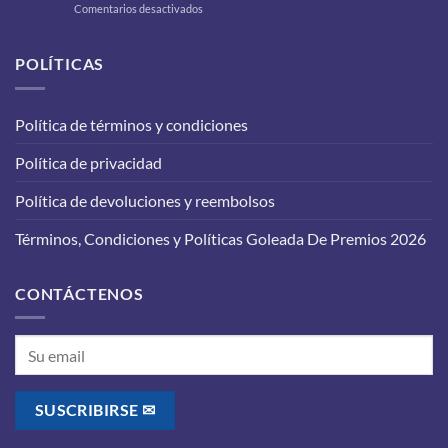
en
Comentarios desactivados
a
Cambio
tu
de
carro
aceite
POLÍTICAS
para
en
que
tu
funcione
vehículo:
correctamente?
Política de términos y condiciones
lo
que
Política de privacidad
debes
saber
antes
Política de devoluciones y reembolsos
de
realizarlo
Términos, Condiciones y Políticas Goleada De Premios 2026
CONTÁCTENOS