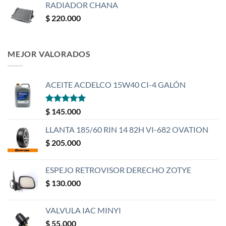
RADIADOR CHANA
$
220.000
MEJOR VALORADOS
ACEITE ACDELCO 15W40 CI-4 GALÓN
Valorado
$
145.000
con
5
de 5
LLANTA 185/60 RIN 14 82H VI-682 OVATION
$
205.000
ESPEJO RETROVISOR DERECHO ZOTYE
$
130.000
VALVULA IAC MINYI
$
55.000