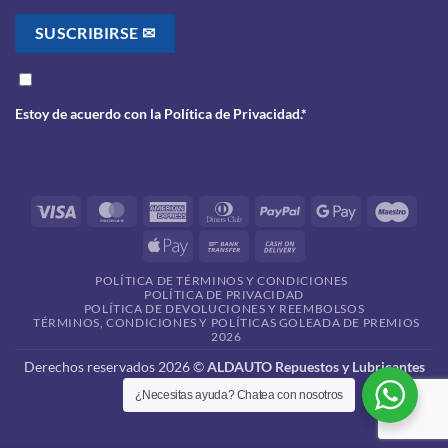
Estoy de acuerdo con la
Política de Privacidad
.*
Visa
MasterCard
American
Dinners
PayPal
Google
Maes
Express
Club
Pay
Apple
Bank
Cash
Pay
Transfer
On
POLÍTICA DE TÉRMINOS Y CONDICIONES
Delivery
POLÍTICA DE PRIVACIDAD
POLÍTICA DE DEVOLUCIONES Y REEMBOLSOS
TÉRMINOS, CONDICIONES Y POLÍTICAS GOLEADA DE PREMIOS
2026
Derechos reservados 2026 ©
ALDAUTO Repuestos y Lubricantes
¿Necesitas ayuda? Chatea con nosotros