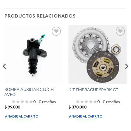
PRODUCTOS RELACIONADOS
Añadir
Añadir
a la
a la
lista de
lista de
deseos
deseos
BOMBA AUXILIAR CLUCHT
KIT EMBRAGUE SPARK GT
AVEO
0
- 0 reseñas
0
- 0 reseñas
$
99.000
$
370.000
AÑADIR AL CARRITO
AÑADIR AL CARRITO