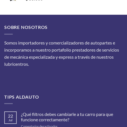
SOBRE NOSOTROS
Somos importadores y comercializadores de autopartes e
incorporamos a nuestro portafolio prestadores de servicios
de mecánica especializada y express a través de nuestros
lubricentros.
TIPS ALDAUTO
¿Qué filtros debes cambiarle a tu carro para que
22
funcione correctamente?
Jul
en
Comentarios desactivados