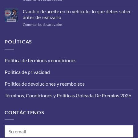
¿Qué
filtros
Cambio de aceite en tu vehículo: lo que debes saber
22
debes
antes de realizarlo
Jul
cambiarle
en
Comentarios desactivados
a
Cambio
tu
de
carro
aceite
POLÍTICAS
para
en
que
tu
funcione
vehículo:
correctamente?
Política de términos y condiciones
lo
que
Política de privacidad
debes
saber
antes
Política de devoluciones y reembolsos
de
realizarlo
Términos, Condiciones y Políticas Goleada De Premios 2026
CONTÁCTENOS