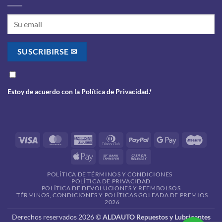
Estoy de acuerdo con la
Política de Privacidad
.*
Visa
MasterCard
American
Dinners
PayPal
Google
Maes
Express
Club
Pay
Apple
Bank
Cash
Pay
Transfer
On
POLÍTICA DE TÉRMINOS Y CONDICIONES
Delivery
POLÍTICA DE PRIVACIDAD
POLÍTICA DE DEVOLUCIONES Y REEMBOLSOS
TÉRMINOS, CONDICIONES Y POLÍTICAS GOLEADA DE PREMIOS
2026
Derechos reservados 2026 ©
ALDAUTO Repuestos y Lubricantes