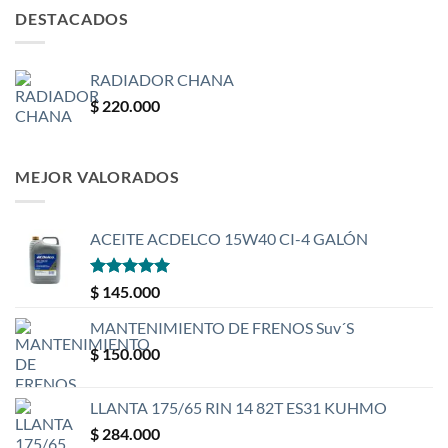
DESTACADOS
RADIADOR CHANA
$
220.000
MEJOR VALORADOS
ACEITE ACDELCO 15W40 CI-4 GALÓN
Valorado
$
145.000
con
5
de 5
MANTENIMIENTO DE FRENOS Suv´S
$
150.000
LLANTA 175/65 RIN 14 82T ES31 KUHMO
$
284.000