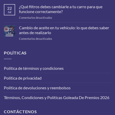
¿Qué filtros debes cambiarle a tu carro para que
22
funcione correctamente?
Jul
en
Comentarios desactivados
¿Qué
filtros
Cambio de aceite en tu vehículo: lo que debes saber
22
debes
antes de realizarlo
Jul
cambiarle
en
Comentarios desactivados
a
Cambio
tu
de
carro
aceite
POLÍTICAS
para
en
que
tu
funcione
vehículo:
correctamente?
Política de términos y condiciones
lo
que
Política de privacidad
debes
saber
antes
Política de devoluciones y reembolsos
de
realizarlo
Términos, Condiciones y Políticas Goleada De Premios 2026
CONTÁCTENOS