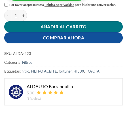
Por favor acepte nuestra
Política de privacidad
para iniciar una conversación.
FILTRO ACEITE TOYOTA 10 KILOMETROS cantidad
AÑADIR AL CARRITO
COMPRAR AHORA
SKU:
ALDA-223
Categoría:
Filtros
Etiquetas:
filtro
,
FILTRO ACEITE
,
fortuner
,
HILUX
,
TOYOTA
ALDAUTO Barranquilla
5.00
(1 Review)