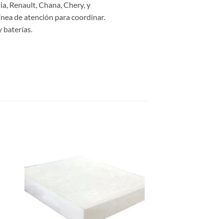
a, Renault, Chana, Chery, y
ínea de atención para coordinar.
 baterías.
dir
Añadir
la
a la
a de
lista de
eos
deseos