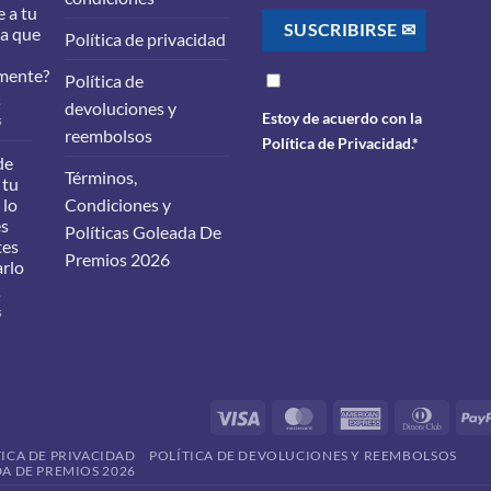
 a tu
ra que
Política de privacidad
mente?
Política de
s
devoluciones y
Estoy de acuerdo con la
en
s
reembolsos
¿Qué
Política de Privacidad
.*
filtros
de
Términos,
debes
 tu
cambiarle
 lo
Condiciones y
a
es
Políticas Goleada De
tu
tes
carro
Premios 2026
arlo
para
que
s
funcione
en
s
correctamente?
Cambio
de
aceite
en
tu
Visa
MasterCard
American
Dinner
vehículo:
Express
Club
lo
TICA DE PRIVACIDAD
POLÍTICA DE DEVOLUCIONES Y REEMBOLSOS
que
A DE PREMIOS 2026
debes