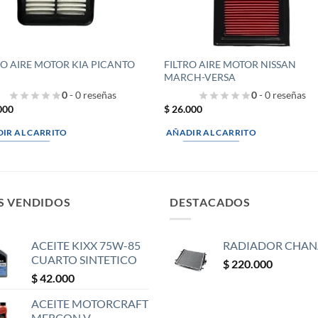
RO AIRE MOTOR KIA PICANTO
FILTRO AIRE MOTOR NISSAN
MARCH-VERSA
0
- 0 reseñas
0
- 0 reseñas
000
$
26.000
IR AL CARRITO
AÑADIR AL CARRITO
S VENDIDOS
DESTACADOS
ACEITE KIXX 75W-85
RADIADOR CHAN
CUARTO SINTETICO
$
220.000
$
42.000
ACEITE MOTORCRAFT
MERCON V