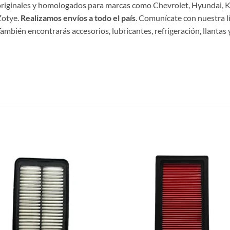
riginales y homologados para marcas como Chevrolet, Hyundai, Ki
Zotye.
Realizamos envíos a todo el país
. Comunícate con nuestra l
ambién encontrarás accesorios, lubricantes, refrigeración, llantas y
S
Añadir
Aña
a la
a 
lista de
list
deseos
des