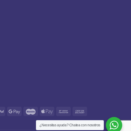
s
PayPal
Google
Maestro
Apple
Bank
Cash
Pay
Pay
Transfer
On
Delivery
¿Necesitas ayuda? Chatea con nosotros