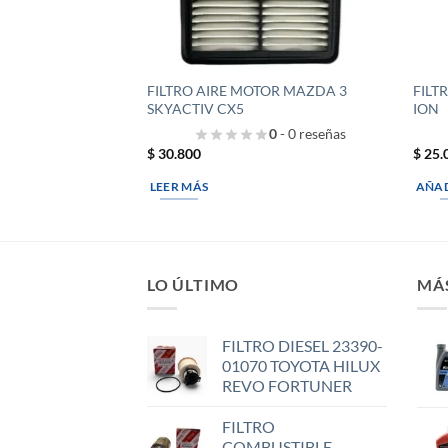
FILTRO AIRE MOTOR MAZDA 3
FILT
SKYACTIV CX5
ION
0
- 0 reseñas
$
30.800
$
25.
LEER MÁS
AÑAD
LO ÚLTIMO
MÁ
FILTRO DIESEL 23390-
01070 TOYOTA HILUX
REVO FORTUNER
FILTRO
COMBUSTIBLE