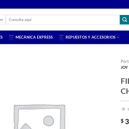
Buscar
por:
ES
MECÁNICA EXPRESS
REPUESTOS Y ACCESORIOS
Port
JOY
Añadir
F
a la
lista
C
de
deseos
3
$