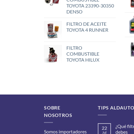
TOYOTA 23390-30350
DENSO
FILTRO DE ACEITE
TOYOTA 4 RUNNER
FILTRO
COMBUSTIBLE
TOYOTA HILUX
SOBRE
TIPS ALDAUT
NOSOTROS
¿Qué filt
22
Somos importadores
debes
Jul