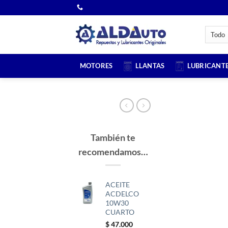
Saltar
al
contenido
MOTORES
LLANTAS
LUBRICANT
También te
recomendamos…
ACEITE
ACDELCO
10W30
CUARTO
$
47.000