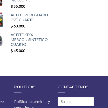
$
55.000
ACEITE PUREGUARD
CVT CUARTO
$
60.000
ACEITE KIXX
MERCON SINTETICO
CUARTO
$
45.000
O
POLÍTICAS
CONTÁCTENOS
Política de términos y
ros
condiciones