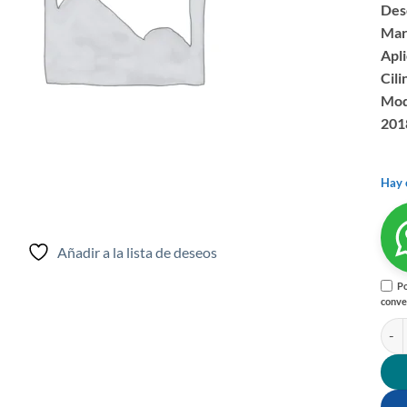
Des
Mar
Apli
Cili
Mode
2018
Hay 
Añadir a la lista de deseos
Po
conve
FIL