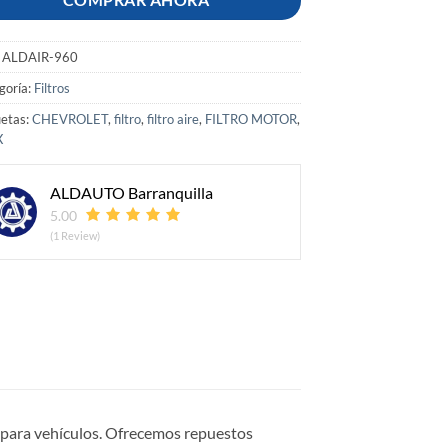
:
ALDAIR-960
goría:
Filtros
uetas:
CHEVROLET
,
filtro
,
filtro aire
,
FILTRO MOTOR
,
X
ALDAUTO Barranquilla
5.00
(1 Review)
s para vehículos. Ofrecemos repuestos