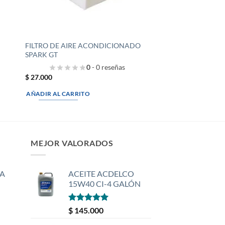
FILTRO DE AIRE ACONDICIONADO
SPARK GT
0
- 0 reseñas
$
27.000
AÑADIR AL CARRITO
MEJOR VALORADOS
A
ACEITE ACDELCO
15W40 CI-4 GALÓN
Valorado
$
145.000
con
5
de 5