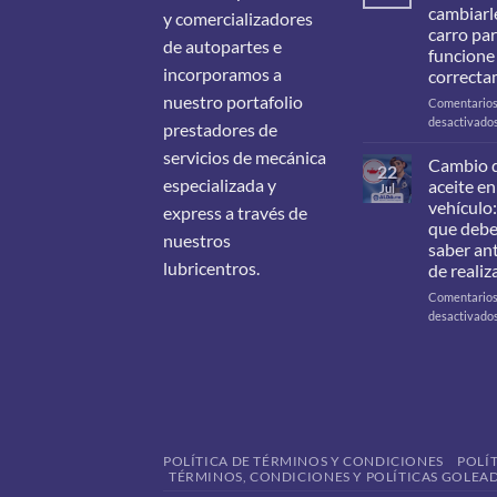
cambiarle
y comercializadores
carro pa
de autopartes e
funcione
incorporamos a
correcta
nuestro portafolio
Comentario
desactivado
prestadores de
servicios de mecánica
Cambio 
22
especializada y
aceite en
Jul
vehículo:
express a través de
que deb
nuestros
saber an
lubricentros.
de realiz
Comentario
desactivado
POLÍTICA DE TÉRMINOS Y CONDICIONES
POLÍ
TÉRMINOS, CONDICIONES Y POLÍTICAS GOLEAD