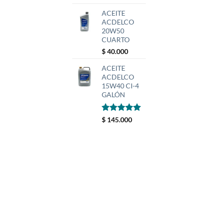
ACEITE
ACDELCO
20W50
CUARTO
$
40.000
ACEITE
ACDELCO
15W40 CI-4
GALÓN
Valorado
1
$
145.000
con
5
de 5
en base a
valoración
de un
cliente