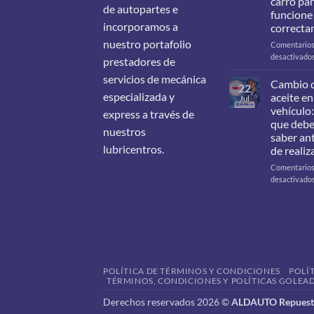
carro pa
de autopartes e
funcione
incorporamos a
correcta
nuestro portafolio
Comentario
desactivado
prestadores de
servicios de mecánica
Cambio 
22
especializada y
aceite en
Jul
vehículo:
express a través de
que deb
nuestros
saber an
lubricentros.
de realiz
Comentario
desactivado
POLÍTICA DE TÉRMINOS Y CONDICIONES
POLÍ
TÉRMINOS, CONDICIONES Y POLÍTICAS GOLEAD
Derechos reservados 2026 ©
ALDAUTO Repuesto