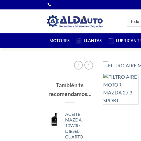
Saltar
al
contenido
MOTORES
LLANTAS
LUBRICANT
También te
recomendamos…
ACEITE
MAZDA
10W30
DIESEL
CUARTO