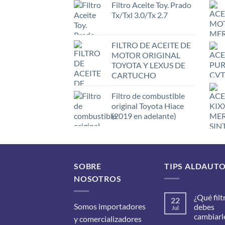
Filtro Aceite Toy. Prado
Tx/Txl 3.0/Tx 2.7
FILTRO DE ACEITE DE
MOTOR ORIGINAL
TOYOTA Y LEXUS DE
CARTUCHO
Filtro de combustible
original Toyota Hiace
(2019 en adelante)
SOBRE
TIPS ALDAUT
NOSOTROS
¿Qué filt
22
Somos importadores
debes
Jul
cambiarle
y comercializadores