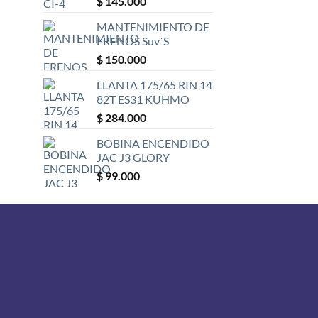
$
145.000
con
5
de 5
MANTENIMIENTO DE
FRENOS Suv´S
$
150.000
LLANTA 175/65 RIN 14
82T ES31 KUHMO
$
284.000
BOBINA ENCENDIDO
JAC J3 GLORY
$
99.000