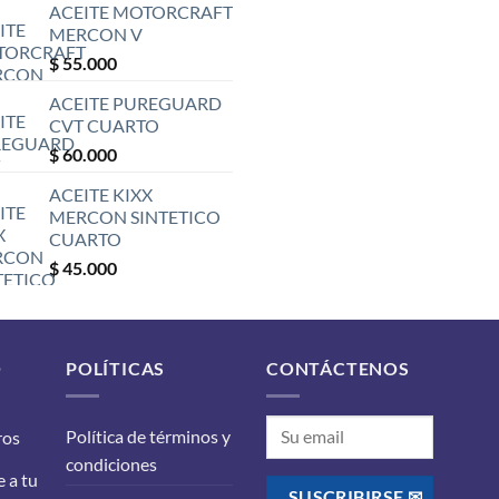
ACEITE MOTORCRAFT
MERCON V
$
55.000
ACEITE PUREGUARD
CVT CUARTO
$
60.000
ACEITE KIXX
MERCON SINTETICO
CUARTO
$
45.000
O
POLÍTICAS
CONTÁCTENOS
Política de términos y
ros
condiciones
 a tu