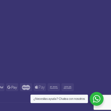
s
PayPal
Google
Maestro
Apple
Bank
Cash
Pay
Pay
Transfer
On
Delivery
¿Necesitas ayuda? Chatea con nosotros