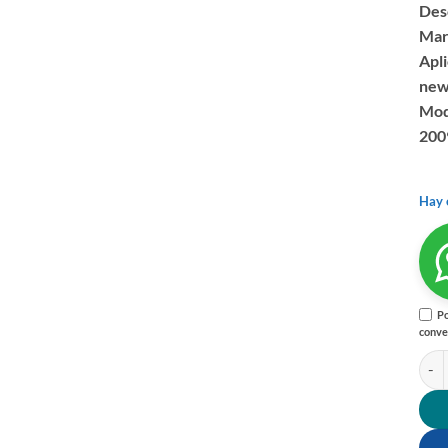
Des
Mar
Apli
new 
Mode
2009
Hay 
Po
conve
FILT