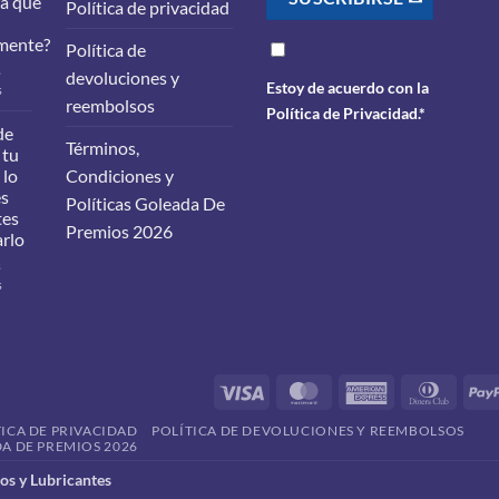
ra que
Política de privacidad
mente?
Política de
s
devoluciones y
Estoy de acuerdo con la
en
s
reembolsos
¿Qué
Política de Privacidad
.*
filtros
de
Términos,
debes
 tu
cambiarle
 lo
Condiciones y
a
es
Políticas Goleada De
tu
tes
carro
Premios 2026
arlo
para
que
s
funcione
en
s
correctamente?
Cambio
de
aceite
en
tu
Visa
MasterCard
American
Dinner
vehículo:
Express
Club
lo
TICA DE PRIVACIDAD
POLÍTICA DE DEVOLUCIONES Y REEMBOLSOS
que
A DE PREMIOS 2026
debes
saber
s y Lubricantes
antes