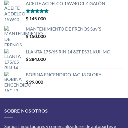
ACEITE ACDELCO 15W40 CI-4 GALÓN
Valorado
$
145.000
con
5
de 5
MANTENIMIENTO DE FRENOS Suv´S
$
150.000
LLANTA 175/65 RIN 14 82T ES31 KUHMO
$
284.000
BOBINA ENCENDIDO JAC J3 GLORY
$
99.000
SOBRE NOSOTROS
Somos importadores y comercializadores de autopartes e