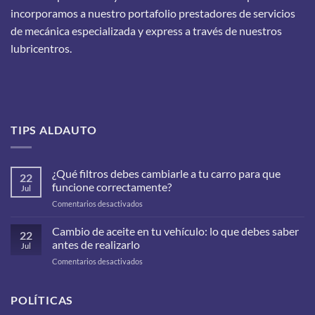
incorporamos a nuestro portafolio prestadores de servicios
de mecánica especializada y express a través de nuestros
lubricentros.
TIPS ALDAUTO
¿Qué filtros debes cambiarle a tu carro para que
22
funcione correctamente?
Jul
en
Comentarios desactivados
¿Qué
filtros
Cambio de aceite en tu vehículo: lo que debes saber
22
debes
antes de realizarlo
Jul
cambiarle
en
Comentarios desactivados
a
Cambio
tu
de
carro
aceite
POLÍTICAS
para
en
que