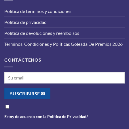
tu
funcione
vehículo:
correctamente?
Política de términos y condiciones
lo
que
Política de privacidad
debes
saber
antes
Política de devoluciones y reembolsos
de
realizarlo
Términos, Condiciones y Políticas Goleada De Premios 2026
CONTÁCTENOS
Estoy de acuerdo con la
Política de Privacidad
.*