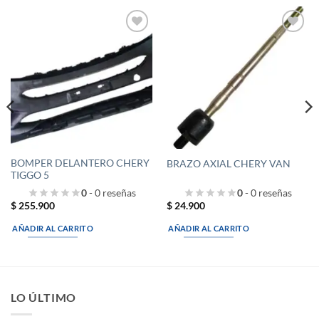
Añadir
Añadir
a la
a la
lista de
lista de
deseos
deseos
BOMPER DELANTERO CHERY
BRAZO AXIAL CHERY VAN
TIGGO 5
0
- 0 reseñas
0
- 0 reseñas
$
255.900
$
24.900
AÑADIR AL CARRITO
AÑADIR AL CARRITO
LO ÚLTIMO