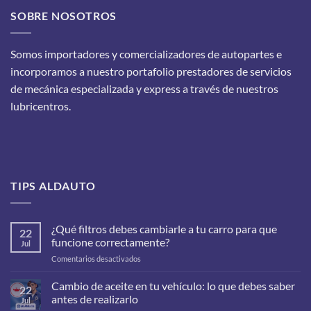
SOBRE NOSOTROS
Somos importadores y comercializadores de autopartes e
incorporamos a nuestro portafolio prestadores de servicios
de mecánica especializada y express a través de nuestros
lubricentros.
TIPS ALDAUTO
¿Qué filtros debes cambiarle a tu carro para que
22
funcione correctamente?
Jul
en
Comentarios desactivados
¿Qué
filtros
Cambio de aceite en tu vehículo: lo que debes saber
22
debes
antes de realizarlo
Jul
cambiarle