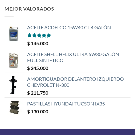
MEJOR VALORADOS
ACEITE ACDELCO 15W40 CI-4 GALÓN
Valorado
$
145.000
con
5
de 5
ACEITE SHELL HELIX ULTRA 5W30 GALÓN
FULL SINTETICO
$
245.000
AMORTIGUADOR DELANTERO IZQUIERDO
CHEVROLET N-300
$
211.750
PASTILLAS HYUNDAI TUCSON IX35
$
130.000