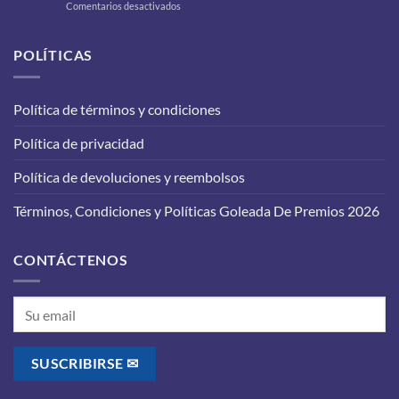
en
Comentarios desactivados
a
Cambio
tu
de
carro
aceite
POLÍTICAS
para
en
que
tu
funcione
vehículo:
correctamente?
Política de términos y condiciones
lo
que
Política de privacidad
debes
saber
antes
Política de devoluciones y reembolsos
de
realizarlo
Términos, Condiciones y Políticas Goleada De Premios 2026
CONTÁCTENOS