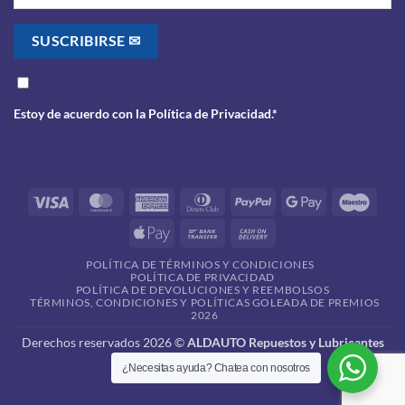
Estoy de acuerdo con la
Política de Privacidad
.*
Visa
MasterCard
American
Dinners
PayPal
Google
Maes
Express
Club
Pay
Apple
Bank
Cash
Pay
Transfer
On
POLÍTICA DE TÉRMINOS Y CONDICIONES
Delivery
POLÍTICA DE PRIVACIDAD
POLÍTICA DE DEVOLUCIONES Y REEMBOLSOS
TÉRMINOS, CONDICIONES Y POLÍTICAS GOLEADA DE PREMIOS
2026
Derechos reservados 2026 ©
ALDAUTO Repuestos y Lubricantes
¿Necesitas ayuda? Chatea con nosotros