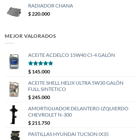
RADIADOR CHANA
$
220.000
MEJOR VALORADOS
ACEITE ACDELCO 15W40 CI-4 GALÓN
Valorado
$
145.000
con
5
de 5
ACEITE SHELL HELIX ULTRA 5W30 GALÓN
FULL SINTETICO
$
245.000
AMORTIGUADOR DELANTERO IZQUIERDO
CHEVROLET N-300
$
211.750
PASTILLAS HYUNDAI TUCSON IX35