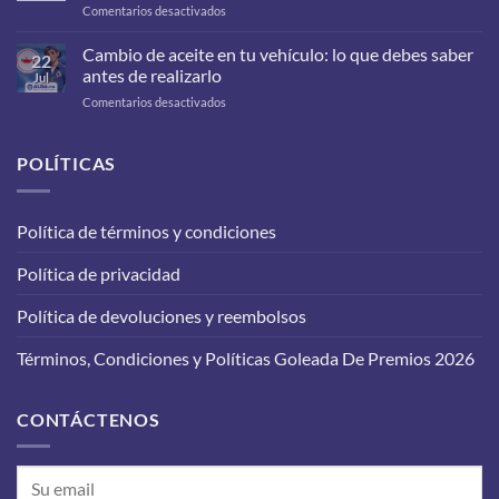
en
Comentarios desactivados
¿Qué
filtros
Cambio de aceite en tu vehículo: lo que debes saber
22
debes
antes de realizarlo
Jul
cambiarle
en
Comentarios desactivados
a
Cambio
tu
de
carro
aceite
POLÍTICAS
para
en
que
tu
funcione
vehículo:
correctamente?
Política de términos y condiciones
lo
que
Política de privacidad
debes
saber
antes
Política de devoluciones y reembolsos
de
realizarlo
Términos, Condiciones y Políticas Goleada De Premios 2026
CONTÁCTENOS