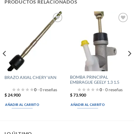
PRODUCTOS RELACIONADOS
Añadir
Añadir
a la
a la
lista de
lista de
deseos
deseos
BOMBA PRINCIPAL
BRAZO AXIAL CHERY VAN
EMBRAGUE GEELY 1.3 1.5
0
- 0 reseñas
0
- 0 reseñas
$
24.900
$
73.900
AÑADIR AL CARRITO
AÑADIR AL CARRITO
LO ÚLTIMO