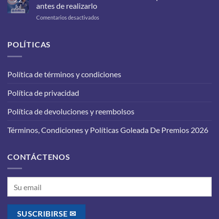
debes
antes de realizarlo
Jul
cambiarle
en
Comentarios desactivados
a
Cambio
tu
de
carro
aceite
POLÍTICAS
para
en
que
tu
funcione
vehículo:
correctamente?
Política de términos y condiciones
lo
que
Política de privacidad
debes
saber
antes
Política de devoluciones y reembolsos
de
realizarlo
Términos, Condiciones y Políticas Goleada De Premios 2026
CONTÁCTENOS