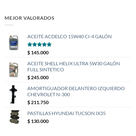
MEJOR VALORADOS
ACEITE ACDELCO 15W40 CI-4 GALÓN
Valorado
$
145.000
con
5
de 5
ACEITE SHELL HELIX ULTRA 5W30 GALÓN
FULL SINTETICO
$
245.000
AMORTIGUADOR DELANTERO IZQUIERDO
CHEVROLET N-300
$
211.750
PASTILLAS HYUNDAI TUCSON IX35
$
130.000