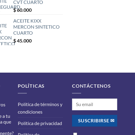
CVT CUARTO
$
60.000
ACEITE KIXX
MERCON SINTETICO
CUARTO
$
45.000
O
POLÍTICAS
CONTÁCTENOS
Política de términos y
ros
condiciones
 a tu
ra que
Política de privacidad
mente?
Política de