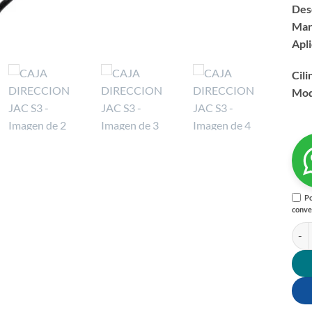
Des
Mar
Apli
Cili
Mod
Po
conve
CAJA