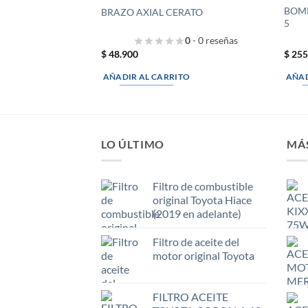
BOMP
BRAZO AXIAL CERATO
5
0
- 0 reseñas
$
48.900
$
255
AÑADIR AL CARRITO
AÑAD
LO ÚLTIMO
MÁ
Filtro de combustible
original Toyota Hiace
(2019 en adelante)
Filtro de aceite del
motor original Toyota
FILTRO ACEITE