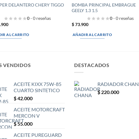
ER DELANTERO CHERY TIGGO
BOMBA PRINCIPAL EMBRAGUE
GEELY 1.3 1.5
0
- 0 reseñas
0
- 0 reseñas
.900
$
73.900
IR AL CARRITO
AÑADIR AL CARRITO
S VENDIDOS
DESTACADOS
ACEITE KIXX 75W-85
RADIADOR CHAN
CUARTO SINTETICO
$
220.000
$
42.000
ACEITE MOTORCRAFT
MERCON V
$
55.000
ACEITE PUREGUARD