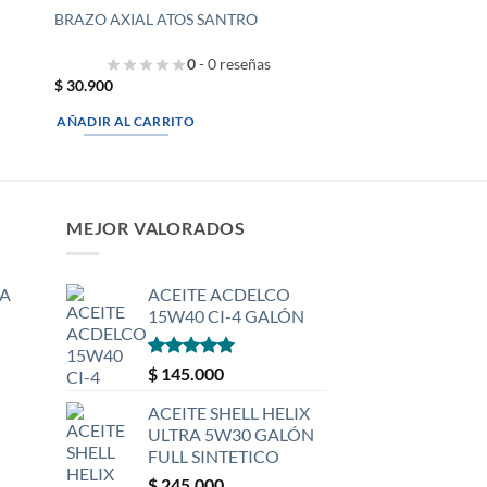
BRAZO AXIAL ATOS SANTRO
0
- 0 reseñas
$
30.900
AÑADIR AL CARRITO
MEJOR VALORADOS
A
ACEITE ACDELCO
15W40 CI-4 GALÓN
Valorado
$
145.000
con
5
de 5
ACEITE SHELL HELIX
ULTRA 5W30 GALÓN
FULL SINTETICO
$
245.000