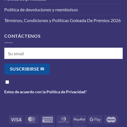
saber
antes
Política de devoluciones y reembolsos
de
realizarlo
Términos, Condiciones y Políticas Goleada De Premios 2026
CONTÁCTENOS
Estoy de acuerdo con la
Política de Privacidad
.*
Visa
MasterCard
American
Dinners
PayPal
Google
Maes
Express
Club
Pay