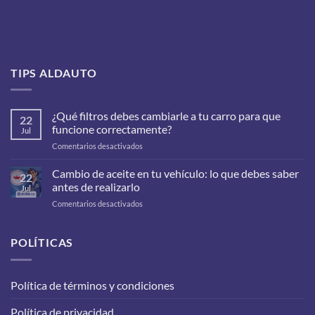
TIPS ALDAUTO
¿Qué filtros debes cambiarle a tu carro para que
22
funcione correctamente?
Jul
en
Comentarios desactivados
¿Qué
filtros
Cambio de aceite en tu vehículo: lo que debes saber
22
debes
antes de realizarlo
Jul
cambiarle
en
Comentarios desactivados
a
Cambio
tu
de
carro
aceite
POLÍTICAS
para
en
que
tu
funcione
vehículo:
correctamente?
Política de términos y condiciones
lo
que
Política de privacidad
debes