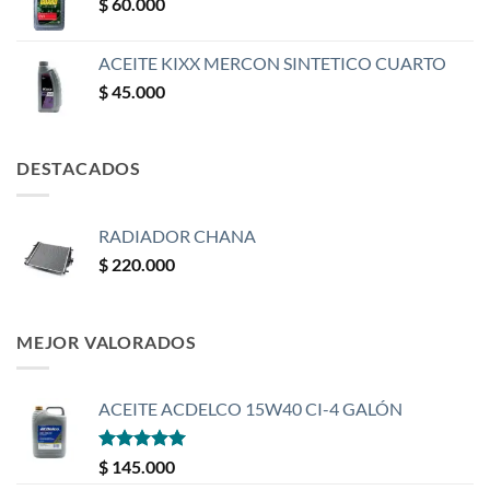
$
60.000
ACEITE KIXX MERCON SINTETICO CUARTO
$
45.000
DESTACADOS
RADIADOR CHANA
$
220.000
MEJOR VALORADOS
ACEITE ACDELCO 15W40 CI-4 GALÓN
Valorado
$
145.000
con
5
de 5