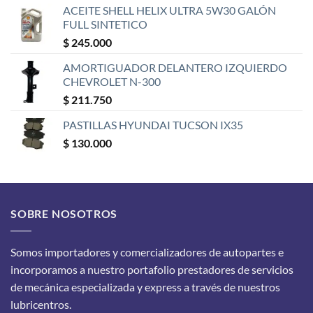
ACEITE SHELL HELIX ULTRA 5W30 GALÓN
FULL SINTETICO
$
245.000
AMORTIGUADOR DELANTERO IZQUIERDO
CHEVROLET N-300
$
211.750
PASTILLAS HYUNDAI TUCSON IX35
$
130.000
SOBRE NOSOTROS
Somos importadores y comercializadores de autopartes e
incorporamos a nuestro portafolio prestadores de servicios
de mecánica especializada y express a través de nuestros
lubricentros.