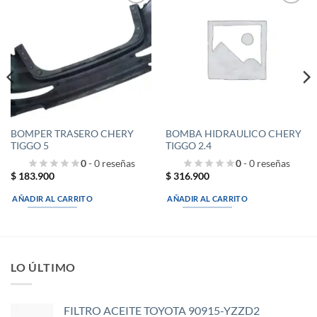
Añadir
Añadir
a la
a la
lista de
lista de
deseos
deseos
BOMPER TRASERO CHERY
BOMBA HIDRAULICO CHERY
TIGGO 5
TIGGO 2.4
0
- 0 reseñas
0
- 0 reseñas
$
183.900
$
316.900
AÑADIR AL CARRITO
AÑADIR AL CARRITO
LO ÚLTIMO
FILTRO ACEITE TOYOTA 90915-YZZD2