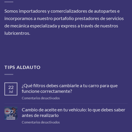
Somos importadores y comercializadores de autopartes e
incorporamos a nuestro portafolio prestadores de servicios
de mecánica especializada y express a través de nuestros
lubricentros.
TIPS ALDAUTO
¿Qué filtros debes cambiarle a tu carro para que
22
funcione correctamente?
Jul
en
Comentarios desactivados
¿Qué
filtros
Cambio de aceite en tu vehículo: lo que debes saber
22
debes
antes de realizarlo
Jul
cambiarle
en
Comentarios desactivados
a
Cambio
tu
de