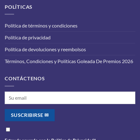
carro
aceite
POLÍTICAS
para
en
que
tu
funcione
vehículo:
correctamente?
Política de términos y condiciones
lo
que
Política de privacidad
debes
saber
antes
Política de devoluciones y reembolsos
de
realizarlo
Términos, Condiciones y Políticas Goleada De Premios 2026
CONTÁCTENOS