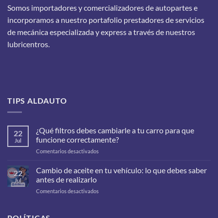
Somos importadores y comercializadores de autopartes e
incorporamos a nuestro portafolio prestadores de servicios
de mecánica especializada y express a través de nuestros
lubricentros.
TIPS ALDAUTO
¿Qué filtros debes cambiarle a tu carro para que
22
funcione correctamente?
Jul
en
Comentarios desactivados
¿Qué
filtros
Cambio de aceite en tu vehículo: lo que debes saber
22
debes
antes de realizarlo
Jul
cambiarle
en
Comentarios desactivados
a
Cambio
tu
de
carro
aceite
POLÍTICAS
para