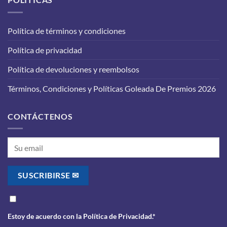
en
que
tu
funcione
vehículo:
correctamente?
Política de términos y condiciones
lo
que
Política de privacidad
debes
saber
antes
Política de devoluciones y reembolsos
de
realizarlo
Términos, Condiciones y Políticas Goleada De Premios 2026
CONTÁCTENOS
Estoy de acuerdo con la
Política de Privacidad
.*