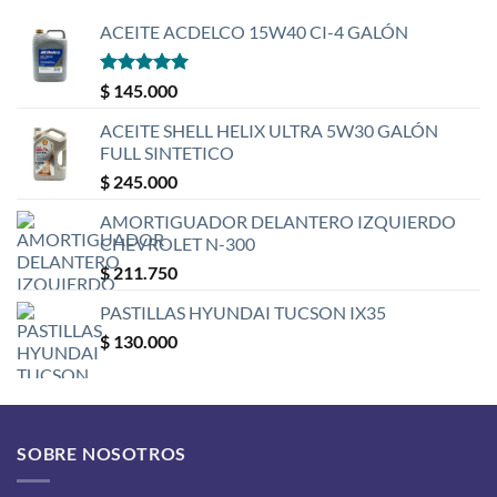
ACEITE ACDELCO 15W40 CI-4 GALÓN
Valorado
$
145.000
con
5
de 5
ACEITE SHELL HELIX ULTRA 5W30 GALÓN
FULL SINTETICO
$
245.000
AMORTIGUADOR DELANTERO IZQUIERDO
CHEVROLET N-300
$
211.750
PASTILLAS HYUNDAI TUCSON IX35
$
130.000
SOBRE NOSOTROS