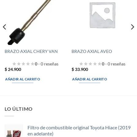
a la
a la
lista de
lista de
deseos
deseos
BRAZO AXIAL CHERY VAN
BRAZO AXIAL AVEO
0
- 0 reseñas
0
- 0 reseñas
$
24.900
$
33.900
AÑADIR AL CARRITO
AÑADIR AL CARRITO
LO ÚLTIMO
Filtro de combustible original Toyota Hiace (2019
en adelante)