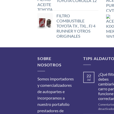
TOYOTA COROLLA 12
FILTRO
COMBUSTIBLE
TOYOTA TX , TXL , FJ 4
RUNNER Y OTROS
ORIGINALES
SOBRE
TIPS ALDAUT
NOSOTROS
¿Qué filt
22
Somos importadores
debes
Jul
cambiarle
y comercializadores
carro pa
de autopartes e
funcione
incorporamos a
correcta
nuestro portafolio
Comentario
desactivado
prestadores de