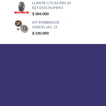
LLANTA 175/65 RIN 14
82T ES31 KUHMO
$
284.000
KIT EMBRAGUE
VISION JAC J3
$
330.000