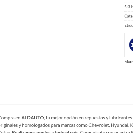
SKU
Cate
Etiq
Marc
Compra en
ALDAUTO
, tu mejor opción en repuestos y lubricante
riginales y homologados para marcas como Chevrolet, Hyundai, Ki
Zotye.
Realizamos envíos a todo el país
. Comunícate con nuestra l