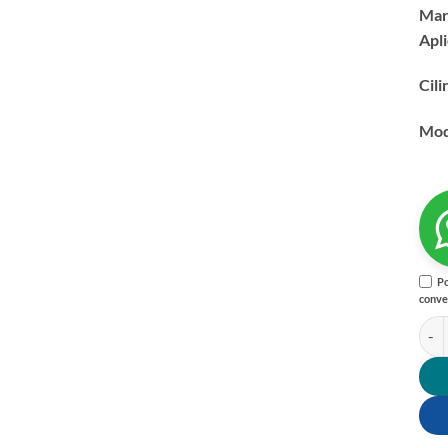
Mar
Apl
Cili
Mod
Po
conve
GUIA