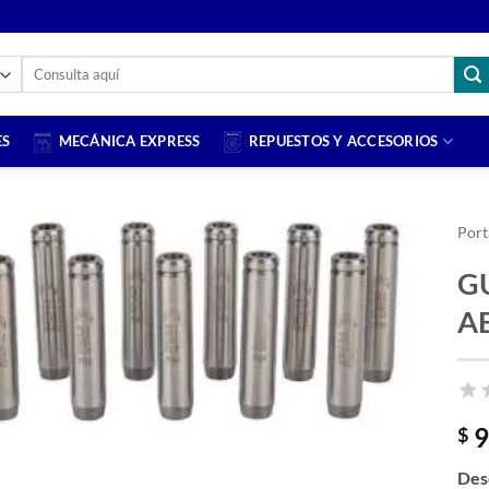
Buscar
por:
ES
MECÁNICA EXPRESS
REPUESTOS Y ACCESORIOS
Port
G
A
9
$
Des