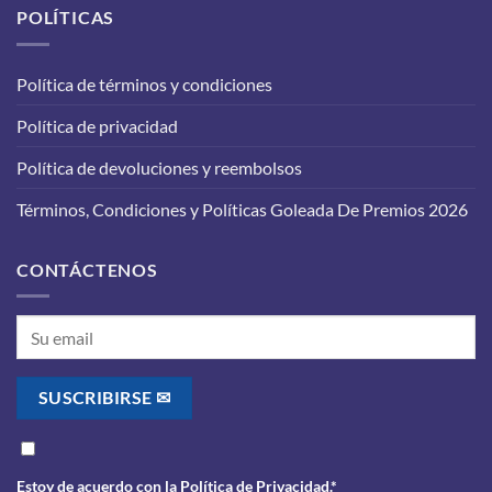
aceite
POLÍTICAS
para
en
que
tu
funcione
vehículo:
correctamente?
Política de términos y condiciones
lo
que
Política de privacidad
debes
saber
antes
Política de devoluciones y reembolsos
de
realizarlo
Términos, Condiciones y Políticas Goleada De Premios 2026
CONTÁCTENOS
Estoy de acuerdo con la
Política de Privacidad
.*