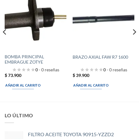
Añadir
Añadir
a la
a la
lista de
lista de
deseos
deseos
BOMBA PRINCIPAL
BRAZO AXIAL FAW R7 1600
EMBRAGUE ZOTYE
0
- 0 reseñas
0
- 0 reseñas
$
73.900
$
39.900
AÑADIR AL CARRITO
AÑADIR AL CARRITO
LO ÚLTIMO
FILTRO ACEITE TOYOTA 90915-YZZD2