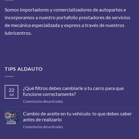
Somos importadores y comercializadores de autopartes e
incorporamos a nuestro portafolio prestadores de servicios
de mecánica especializada y express a través de nuestros
lubricentros.
TIPS ALDAUTO
¿Qué filtros debes cambiarle a tu carro para que
22
funcione correctamente?
Jul
en
Comentarios desactivados
¿Qué
filtros
Cambio de aceite en tu vehículo: lo que debes saber
22
debes
antes de realizarlo
Jul
cambiarle
en
Comentarios desactivados
a
Cambio
tu
de
carro