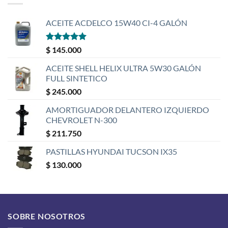
ACEITE ACDELCO 15W40 CI-4 GALÓN
Valorado
$
145.000
con
5
de 5
ACEITE SHELL HELIX ULTRA 5W30 GALÓN
FULL SINTETICO
$
245.000
AMORTIGUADOR DELANTERO IZQUIERDO
CHEVROLET N-300
$
211.750
PASTILLAS HYUNDAI TUCSON IX35
$
130.000
SOBRE NOSOTROS