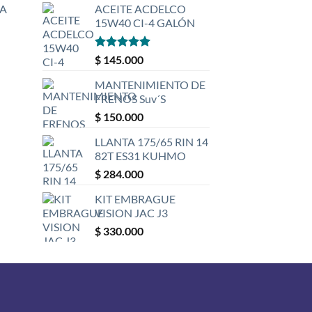
A
ACEITE ACDELCO
15W40 CI-4 GALÓN
Valorado
$
145.000
con
5
de 5
MANTENIMIENTO DE
FRENOS Suv´S
$
150.000
LLANTA 175/65 RIN 14
82T ES31 KUHMO
$
284.000
KIT EMBRAGUE
VISION JAC J3
$
330.000