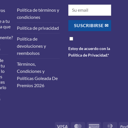
Política de términos y
ros
condiciones
 a tu
ra que
Política de privacidad
mente?
Política de
s
devoluciones y
Estoy de acuerdo con la
en
s
reembolsos
¿Qué
Política de Privacidad
.*
filtros
de
Términos,
debes
 tu
cambiarle
 lo
Condiciones y
a
es
Políticas Goleada De
tu
tes
carro
Premios 2026
arlo
para
que
s
funcione
en
s
correctamente?
Cambio
de
aceite
en
tu
Visa
MasterCard
American
Dinner
vehículo: