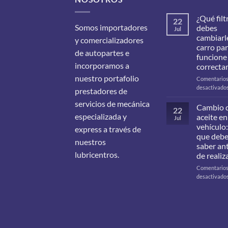
¿Qué filt
22
Somos importadores
debes
Jul
cambiarle
y comercializadores
carro pa
de autopartes e
funcione
incorporamos a
correcta
nuestro portafolio
Comentario
desactivado
prestadores de
servicios de mecánica
Cambio 
22
especializada y
aceite en
Jul
vehículo:
express a través de
que deb
nuestros
saber an
lubricentros.
de realiz
Comentario
desactivado