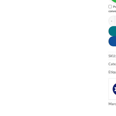
Po
conve
MUÑ
SKU
Cate
Etiq
Marc