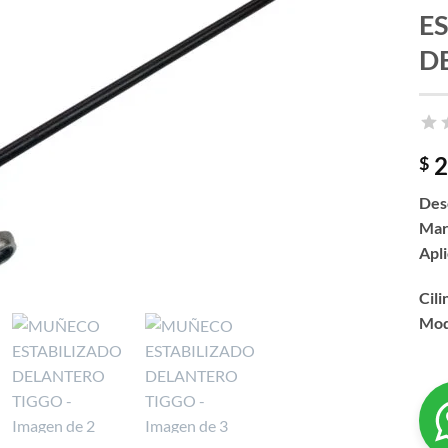
E
D
2
$
Des
Mar
Apl
Cili
Mod