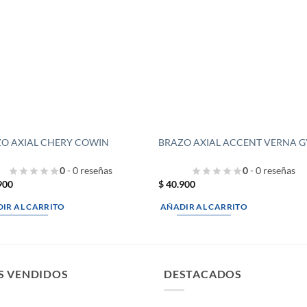
O AXIAL CHERY COWIN
BRAZO AXIAL ACCENT VERNA 
0
- 0 reseñas
0
- 0 reseñas
900
$
40.900
IR AL CARRITO
AÑADIR AL CARRITO
S VENDIDOS
DESTACADOS