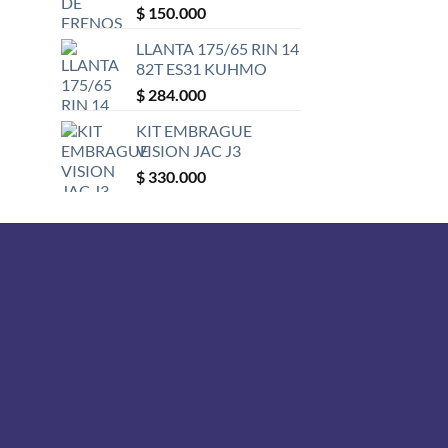
$
150.000
LLANTA 175/65 RIN 14
82T ES31 KUHMO
$
284.000
KIT EMBRAGUE
VISION JAC J3
$
330.000