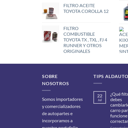
FILTRO ACEITE
TOYOTA COROLLA 12
FILTRO
COMBUSTIBLE
TOYOTA TX , TXL , FJ 4
RUNNER Y OTROS
ORIGINALES
SOBRE
TIPS ALDAUT
NOSOTROS
¿Qué filt
22
Somos importadores
debes
Jul
cambiarle
y comercializadores
carro pa
de autopartes e
funcione
incorporamos a
correcta
nuestro portafolio
Comentario