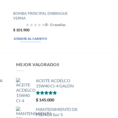
BOMBA PRINCIPAL EMBRAGUE
VERNA
0
- 0 reseñas
$
101.900
AÑADIR AL CARRITO
MEJOR VALORADOS
A
ACEITE ACDELCO
15W40 CI-4 GALÓN
Valorado
$
145.000
con
5
de 5
MANTENIMIENTO DE
FRENOS Suv´S