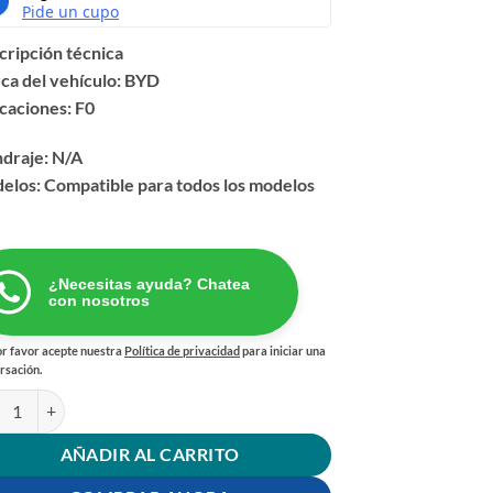
cripción técnica
ca del vehículo: BYD
caciones: F0
ndraje: N/A
elos: Compatible para todos los modelos
¿Necesitas ayuda? Chatea
con nosotros
r favor acepte nuestra
Política de privacidad
para iniciar una
rsación.
rte Amortiguador Delantero Byd F0 cantidad
AÑADIR AL CARRITO