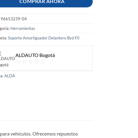
COMPRAR AHORA
:
96653239-04
goría:
Herramientas
ueta:
Soporte Amortiguador Delantero Byd F0
ALDAUTO Bogotá
a:
ALDA
s para vehículos. Ofrecemos repuestos