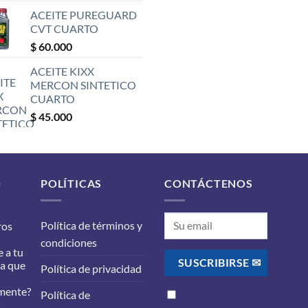
ACEITE PUREGUARD
CVT CUARTO
$
60.000
ACEITE KIXX
MERCON SINTETICO
CUARTO
$
45.000
O
POLÍTICAS
CONTÁCTENOS
Política de términos y
ros
condiciones
 a tu
ra que
Política de privacidad
mente?
Política de
s