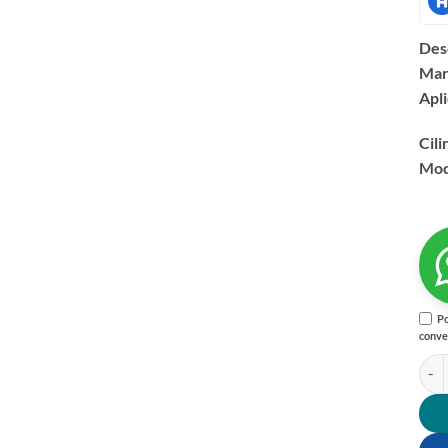
Des
Mar
Apli
Cili
Mod
Po
conve
Sopo