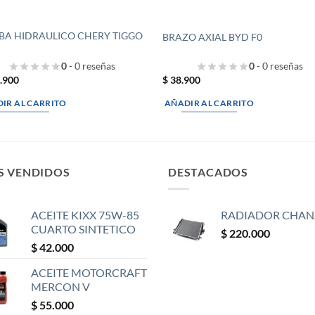
A HIDRAULICO CHERY TIGGO
BRAZO AXIAL BYD F0
0
- 0 reseñas
0
- 0 reseñas
.900
$
38.900
IR AL CARRITO
AÑADIR AL CARRITO
S VENDIDOS
DESTACADOS
ACEITE KIXX 75W-85
RADIADOR CHAN
CUARTO SINTETICO
$
220.000
$
42.000
ACEITE MOTORCRAFT
MERCON V
$
55.000