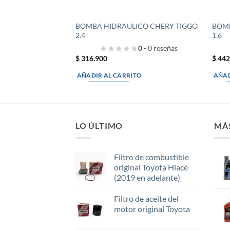
BOMBA HIDRAULICO CHERY TIGGO
BOMB
2.4
1.6
0
- 0 reseñas
$
316.900
$
442
AÑADIR AL CARRITO
AÑAD
LO ÚLTIMO
MÁ
Filtro de combustible
original Toyota Hiace
(2019 en adelante)
Filtro de aceite del
motor original Toyota