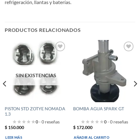
refrigeración, llantas y baterías.
PRODUCTOS RELACIONADOS
Añadir
Añadir
a la
a la
lista de
lista de
deseos
deseos
SIN EXISTENCIAS
PISTON STD ZOTYE NOMADA
BOMBA AGUA SPARK GT
1.3
0
- 0 reseñas
0
- 0 reseñas
$
150.000
$
172.000
LEER MÁS
AÑADIR AL CARRITO