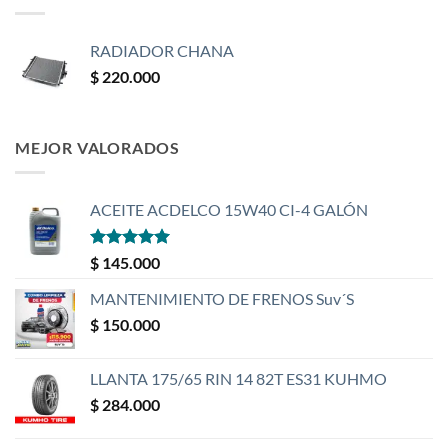
RADIADOR CHANA
$
220.000
MEJOR VALORADOS
ACEITE ACDELCO 15W40 CI-4 GALÓN
Valorado
$
145.000
con
5
de 5
MANTENIMIENTO DE FRENOS Suv´S
$
150.000
LLANTA 175/65 RIN 14 82T ES31 KUHMO
$
284.000