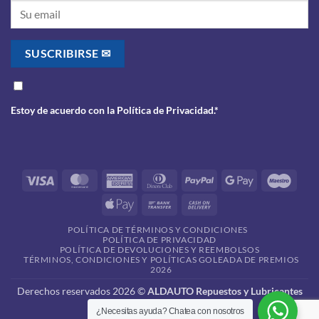
Estoy de acuerdo con la
Política de Privacidad
.*
Visa
MasterCard
American
Dinners
PayPal
Google
Maes
Express
Club
Pay
Apple
Bank
Cash
Pay
Transfer
On
POLÍTICA DE TÉRMINOS Y CONDICIONES
Delivery
POLÍTICA DE PRIVACIDAD
POLÍTICA DE DEVOLUCIONES Y REEMBOLSOS
TÉRMINOS, CONDICIONES Y POLÍTICAS GOLEADA DE PREMIOS
2026
Derechos reservados 2026 ©
ALDAUTO Repuestos y Lubricantes
¿Necesitas ayuda? Chatea con nosotros