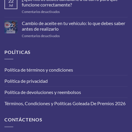
22
funcione correctamente?
Jul
en
Comentarios desactivados
¿Qué
filtros
Cambio de aceite en tu vehículo: lo que debes saber
22
debes
antes de realizarlo
Jul
cambiarle
en
Comentarios desactivados
a
Cambio
tu
de
carro
aceite
POLÍTICAS
para
en
que
tu
funcione
vehículo:
correctamente?
Política de términos y condiciones
lo
que
Política de privacidad
debes
saber
antes
Política de devoluciones y reembolsos
de
realizarlo
Términos, Condiciones y Políticas Goleada De Premios 2026
CONTÁCTENOS