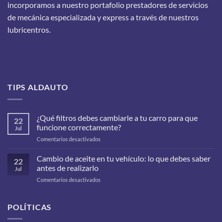
incorporamos a nuestro portafolio prestadores de servicios
de mecánica especializada y express a través de nuestros
lubricentros.
TIPS ALDAUTO
¿Qué filtros debes cambiarle a tu carro para que
22
funcione correctamente?
Jul
en
Comentarios desactivados
¿Qué
filtros
Cambio de aceite en tu vehículo: lo que debes saber
22
debes
antes de realizarlo
Jul
cambiarle
en
Comentarios desactivados
a
Cambio
tu
de
carro
aceite
POLÍTICAS
para
en
que
tu