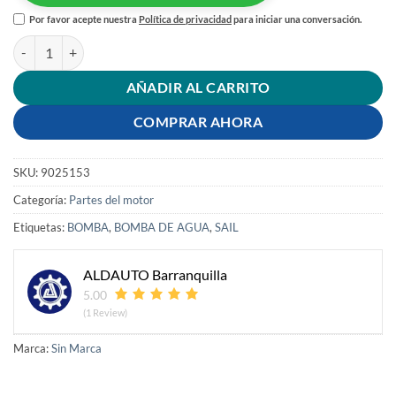
Por favor acepte nuestra
Política de privacidad
para iniciar una conversación.
BOMBA AGUA SAIL cantidad
AÑADIR AL CARRITO
COMPRAR AHORA
SKU:
9025153
Categoría:
Partes del motor
Etiquetas:
BOMBA
,
BOMBA DE AGUA
,
SAIL
ALDAUTO Barranquilla
5.00
(1 Review)
Marca:
Sin Marca