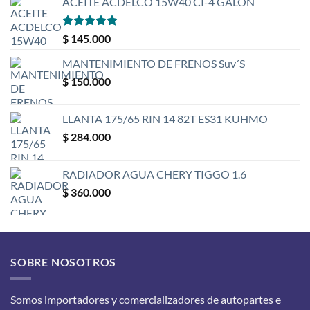
ACEITE ACDELCO 15W40 CI-4 GALÓN
Valorado
$
145.000
con
5
de 5
MANTENIMIENTO DE FRENOS Suv´S
$
150.000
LLANTA 175/65 RIN 14 82T ES31 KUHMO
$
284.000
RADIADOR AGUA CHERY TIGGO 1.6
$
360.000
SOBRE NOSOTROS
Somos importadores y comercializadores de autopartes e