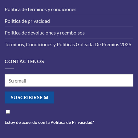
funcione
vehículo:
correctamente?
Política de términos y condiciones
lo
que
Política de privacidad
debes
saber
antes
Política de devoluciones y reembolsos
de
realizarlo
Términos, Condiciones y Políticas Goleada De Premios 2026
CONTÁCTENOS
Estoy de acuerdo con la
Política de Privacidad
.*