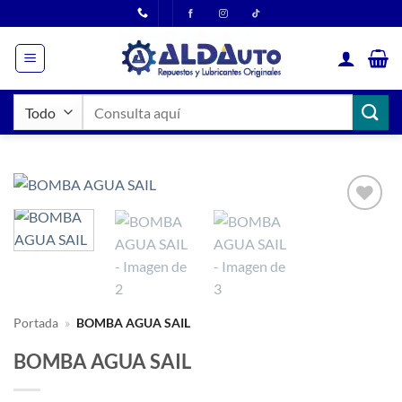
Saltar
al
contenido
Buscar
por:
Portada
»
BOMBA AGUA SAIL
BOMBA AGUA SAIL