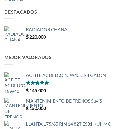
DESTACADOS
RADIADOR CHANA
$
220.000
MEJOR VALORADOS
ACEITE ACDELCO 15W40 CI-4 GALÓN
Valorado
$
145.000
con
5
de 5
MANTENIMIENTO DE FRENOS Suv´S
$
150.000
LLANTA 175/65 RIN 14 82T ES31 KUHMO