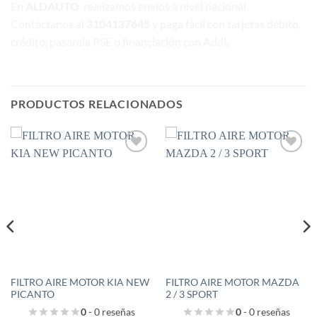
En
ALDAUTO
realizamos envíos a nivel nacional.
Contáctanos al
3104137645
y paga fácil con tarjetas débito,
crédito, pasarela PSE o financiación con Addi.
PRODUCTOS RELACIONADOS
Añadir
Añadir
a la
a la
lista de
lista de
deseos
deseos
FILTRO AIRE MOTOR KIA NEW
FILTRO AIRE MOTOR MAZDA
PICANTO
2 / 3 SPORT
0
- 0 reseñas
0
- 0 reseñas