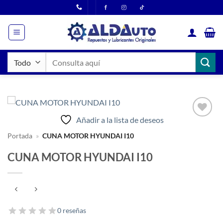
Saltar
al
contenido
Buscar
por:
Añadir a la lista de deseos
Añadir
a la
Portada
»
CUNA MOTOR HYUNDAI I10
lista
de
CUNA MOTOR HYUNDAI I10
deseos
0 reseñas