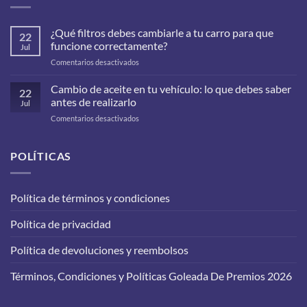
¿Qué filtros debes cambiarle a tu carro para que
22
funcione correctamente?
Jul
en
Comentarios desactivados
¿Qué
filtros
Cambio de aceite en tu vehículo: lo que debes saber
22
debes
antes de realizarlo
Jul
cambiarle
en
Comentarios desactivados
a
Cambio
tu
de
carro
aceite
POLÍTICAS
para
en
que
tu
funcione
vehículo:
correctamente?
Política de términos y condiciones
lo
que
Política de privacidad
debes
saber
antes
Política de devoluciones y reembolsos
de
realizarlo
Términos, Condiciones y Políticas Goleada De Premios 2026