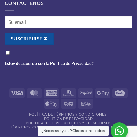
CONTÁCTENOS
Estoy de acuerdo con la
Política de Privacidad
.*
Visa
MasterCard
American
Dinners
PayPal
Google
Maes
Express
Club
Pay
Apple
Bank
Cash
Pay
Transfer
On
POLÍTICA DE TÉRMINOS Y CONDICIONES
Delivery
POLÍTICA DE PRIVACIDAD
POLÍTICA DE DEVOLUCIONES Y REEMBOLSOS
TÉRMINOS, CONDICIONES Y POLÍTICAS GOLEADA DE PREMIOS
¿Necesitas ayuda? Chatea con nosotros
2026