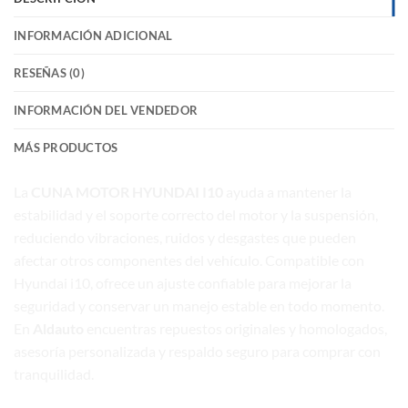
INFORMACIÓN ADICIONAL
RESEÑAS (0)
INFORMACIÓN DEL VENDEDOR
MÁS PRODUCTOS
La
CUNA MOTOR HYUNDAI I10
ayuda a mantener la
estabilidad y el soporte correcto del motor y la suspensión,
reduciendo vibraciones, ruidos y desgastes que pueden
afectar otros componentes del vehículo. Compatible con
Hyundai i10, ofrece un ajuste confiable para mejorar la
seguridad y conservar un manejo estable en todo momento.
En
Aldauto
encuentras repuestos originales y homologados,
asesoría personalizada y respaldo seguro para comprar con
tranquilidad.