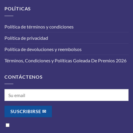
de
carro
aceite
POLÍTICAS
para
en
que
tu
funcione
vehículo:
correctamente?
Política de términos y condiciones
lo
que
Política de privacidad
debes
saber
antes
Política de devoluciones y reembolsos
de
realizarlo
Términos, Condiciones y Políticas Goleada De Premios 2026
CONTÁCTENOS