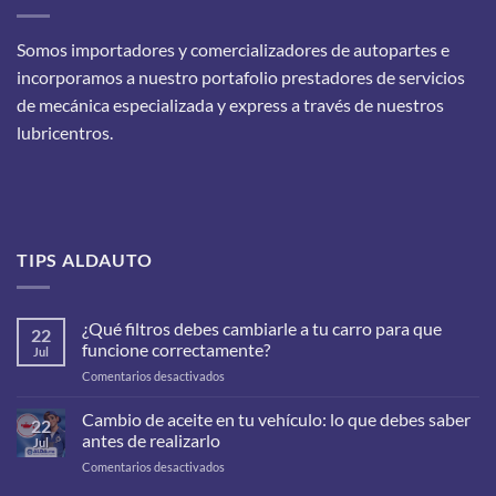
Somos importadores y comercializadores de autopartes e
incorporamos a nuestro portafolio prestadores de servicios
de mecánica especializada y express a través de nuestros
lubricentros.
TIPS ALDAUTO
¿Qué filtros debes cambiarle a tu carro para que
22
funcione correctamente?
Jul
en
Comentarios desactivados
¿Qué
filtros
Cambio de aceite en tu vehículo: lo que debes saber
22
debes
antes de realizarlo
Jul
cambiarle
en
Comentarios desactivados
a
Cambio
tu