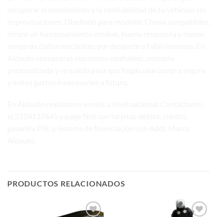
recuperar el rendimiento y la confiabilidad de tu vehículo sin
improvisaciones. Diseñado para modelos Chana compatibles,
ofrece un funcionamiento estable, buena respuesta y menor
riesgo de daños mecánicos por desgaste o fallas internas. En
Aldauto encuentras repuestos confiables, asesoría
personalizada y respaldo para que hagas una compra segura
y evites gastos innecesarios a futuro.
En Aldauto realizamos envíos a nivel nacional. Contáctanos
al 3104137645 y paga fácil con tarjetas débito, crédito,
pasarela PSE o sistema de financiación con Addi. Marca
Aldauto.
PRODUCTOS RELACIONADOS