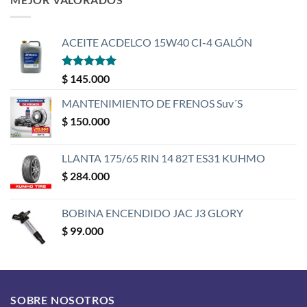
ACEITE ACDELCO 15W40 CI-4 GALÓN
Valorado
$
145.000
con
5
de 5
MANTENIMIENTO DE FRENOS Suv´S
$
150.000
LLANTA 175/65 RIN 14 82T ES31 KUHMO
$
284.000
BOBINA ENCENDIDO JAC J3 GLORY
$
99.000
SOBRE NOSOTROS