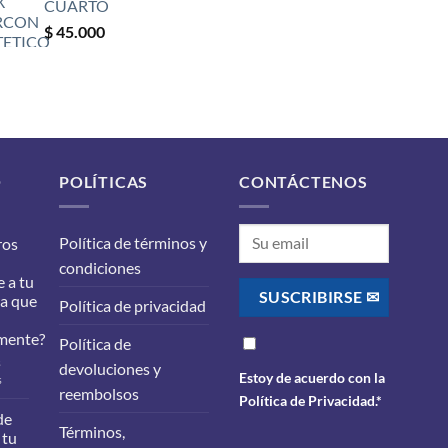
CUARTO
$
45.000
O
POLÍTICAS
CONTÁCTENOS
Política de términos y
ros
condiciones
 a tu
ra que
Política de privacidad
mente?
Política de
s
devoluciones y
Estoy de acuerdo con la
en
s
reembolsos
¿Qué
Política de Privacidad
.*
filtros
de
Términos,
debes
 tu
cambiarle