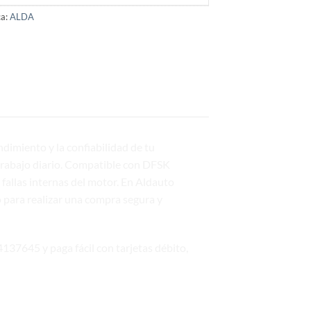
a:
ALDA
imiento y la confiabilidad de tu
 trabajo diario. Compatible con DFSK
fallas internas del motor. En Aldauto
 para realizar una compra segura y
137645 y paga fácil con tarjetas débito,