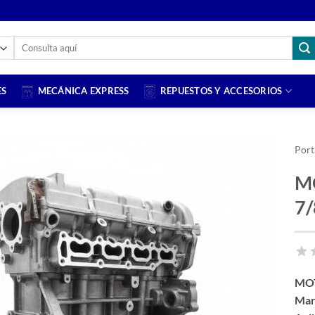
Buscar
por:
ES
MECÁNICA EXPRESS
REPUESTOS Y ACCESORIOS
Port
M
7/
MOT
Mar