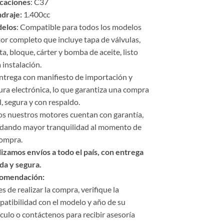
icaciones
: C37
ndraje:
1.400cc
elos
: Compatible para todos los modelos
r completo que incluye tapa de válvulas,
ta, bloque, cárter y bomba de aceite, listo
 instalación.
ntrega con manifiesto de importación y
ura electrónica, lo que garantiza una compra
l, segura y con respaldo.
s nuestros motores cuentan con garantía,
ndando mayor tranquilidad al momento de
compra.
izamos envíos a todo el país, con entrega
da y segura.
omendación:
s de realizar la compra, verifique la
atibilidad con el modelo y año de su
culo o contáctenos para recibir asesoría