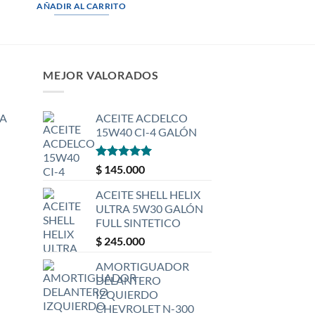
AÑADIR AL CARRITO
MEJOR VALORADOS
A
ACEITE ACDELCO
15W40 CI-4 GALÓN
Valorado
$
145.000
con
5
de 5
ACEITE SHELL HELIX
ULTRA 5W30 GALÓN
FULL SINTETICO
$
245.000
AMORTIGUADOR
DELANTERO
IZQUIERDO
CHEVROLET N-300