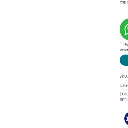
espe
Po
conve
SKU
Cate
Etiq
REP