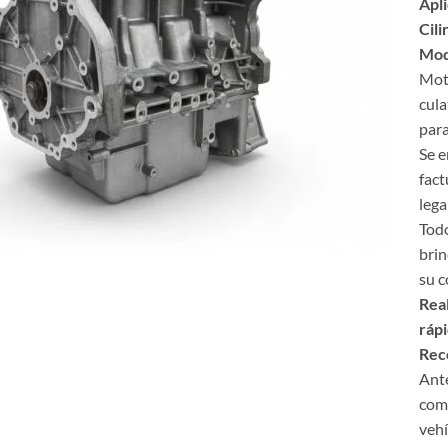
Apl
Cili
Mod
Moto
cula
para
Se e
fact
lega
Todo
bri
su 
Real
rápi
Rec
Ante
comp
vehí