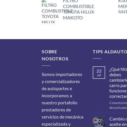
FILTRO
COMBUSTIBLE
TOYOTA HILUX
MAKOTO
SOBRE
TIPS ALDAUT
NOSOTROS
¿Qué filt
22
Somos importadores
debes
Jul
cambiarle
y comercializadores
carro pa
de autopartes e
funcione
incorporamos a
correcta
nuestro portafolio
Comentario
desactivado
prestadores de
servicios de mecánica
Cambio 
22
especializada y
aceite en
Jul