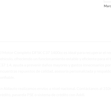
Marc
l Motor Completo DFSK C37 1400cc es ideal para recuperar el rend
ehículo, ofreciendo un funcionamiento estable y eficiente para el
37 1.4, ayuda a prevenir daños mayores y gastos innecesarios por 
ncuentras repuestos de calidad, asesoría personalizada y respaldo
onfiable.
En
Aldauto
realizamos envíos a nivel nacional. Contáctanos al 3104
rédito, pasarela PSE o sistema de crédito con Addi.