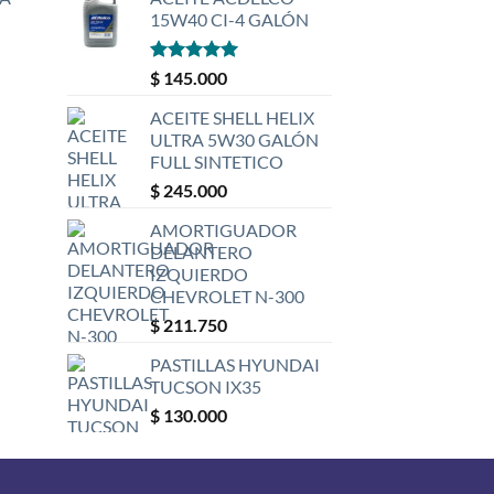
15W40 CI-4 GALÓN
Valorado
$
145.000
con
5
de 5
ACEITE SHELL HELIX
ULTRA 5W30 GALÓN
FULL SINTETICO
$
245.000
AMORTIGUADOR
DELANTERO
IZQUIERDO
CHEVROLET N-300
$
211.750
PASTILLAS HYUNDAI
TUCSON IX35
$
130.000