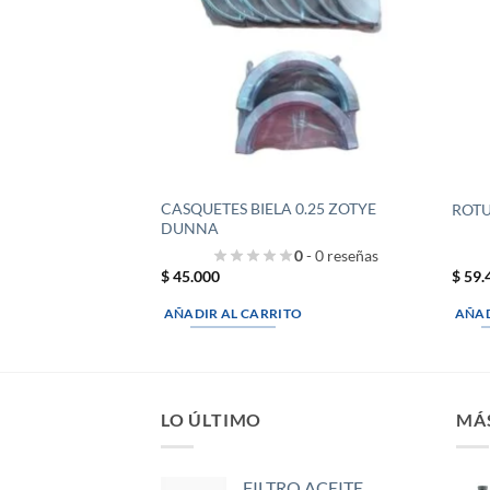
CASQUETES BIELA 0.25 ZOTYE
ROTU
DUNNA
0
- 0 reseñas
$
45.000
$
59.
AÑADIR AL CARRITO
AÑAD
LO ÚLTIMO
MÁ
FILTRO ACEITE