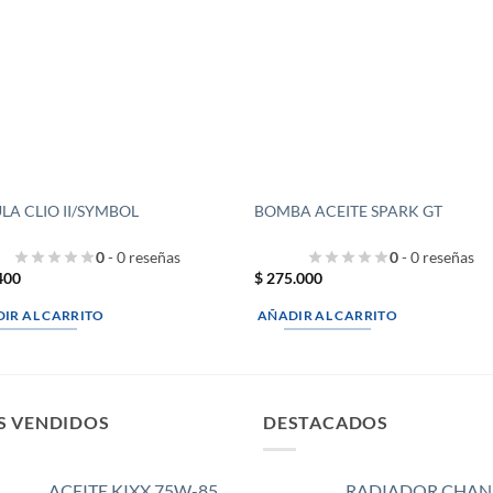
LA CLIO II/SYMBOL
BOMBA ACEITE SPARK GT
0
- 0 reseñas
0
- 0 reseñas
400
$
275.000
IR AL CARRITO
AÑADIR AL CARRITO
S VENDIDOS
DESTACADOS
ACEITE KIXX 75W-85
RADIADOR CHAN