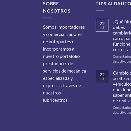
SOBRE
TIPS ALDAUT
NOSOTROS
¿Qué filt
22
Somos importadores
debes
Jul
cambiarle
y comercializadores
carro pa
de autopartes e
funcione
incorporamos a
correcta
nuestro portafolio
Comentario
desactivado
prestadores de
servicios de mecánica
Cambio 
22
especializada y
aceite en
Jul
vehículo:
express a través de
que deb
nuestros
saber an
lubricentros.
de realiz
Comentario
desactivado