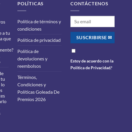
O
POLÍTICAS
CONTÁCTENOS
Política de términos y
ros
condiciones
 a tu
ra que
Política de privacidad
mente?
Política de
s
devoluciones y
Estoy de acuerdo con la
en
s
reembolsos
¿Qué
Política de Privacidad
.*
filtros
de
Términos,
debes
 tu
cambiarle
 lo
Condiciones y
a
es
Políticas Goleada De
tu
tes
carro
Premios 2026
arlo
para
que
s
funcione
en
s
correctamente?
Cambio
de
aceite