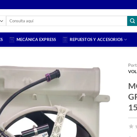
Buscar
por:
ES
MECÁNICA EXPRESS
REPUESTOS Y ACCESORIOS
Port
VOL
M
G
1