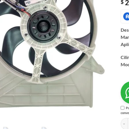
2
$
Des
Mar
Apl
Cili
Mod
Po
conve
MOT