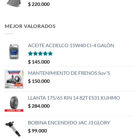
$
220.000
MEJOR VALORADOS
ACEITE ACDELCO 15W40 CI-4 GALÓN
Valorado
$
145.000
con
5
de 5
MANTENIMIENTO DE FRENOS Suv´S
$
150.000
LLANTA 175/65 RIN 14 82T ES31 KUHMO
$
284.000
BOBINA ENCENDIDO JAC J3 GLORY
$
99.000