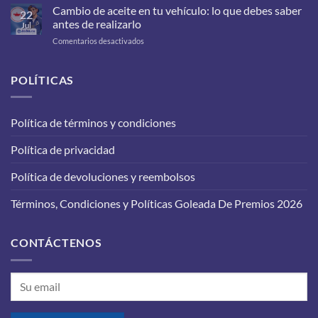
filtros
Cambio de aceite en tu vehículo: lo que debes saber
22
debes
antes de realizarlo
Jul
cambiarle
en
Comentarios desactivados
a
Cambio
tu
de
carro
aceite
POLÍTICAS
para
en
que
tu
funcione
vehículo:
correctamente?
Política de términos y condiciones
lo
que
Política de privacidad
debes
saber
antes
Política de devoluciones y reembolsos
de
realizarlo
Términos, Condiciones y Políticas Goleada De Premios 2026
CONTÁCTENOS