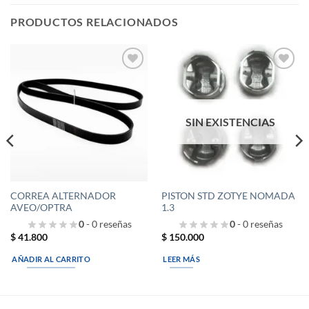
PRODUCTOS RELACIONADOS
Añadir
Añadir
a la
a la
lista de
lista de
deseos
deseos
SIN EXISTENCIAS
CORREA ALTERNADOR
PISTON STD ZOTYE NOMADA
AVEO/OPTRA
1.3
0
- 0 reseñas
0
- 0 reseñas
$
41.800
$
150.000
AÑADIR AL CARRITO
LEER MÁS