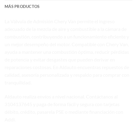
MÁS PRODUCTOS
La Válvula de Admisión Chery Van permite el ingreso
adecuado de la mezcla de aire y combustible a la cámara de
combustión, contribuyendo a un funcionamiento eficiente y
un mejor desempeño del motor. Compatible con Chery Van,
ayuda a mantener una combustión óptima, reducir pérdidas
de potencia y evitar desgastes que pueden derivar en
reparaciones costosas. En Aldauto encuentras repuestos de
calidad, asesoría personalizada y respaldo para comprar con
tranquilidad.
Aldauto realiza envíos a nivel nacional. Contáctanos al
3104137645 y paga de forma fácil y segura con tarjetas
débito, crédito, pasarela PSE o mediante financiación con
Addi.