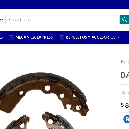
Buscar
por:
ES
MECÁNICA EXPRESS
REPUESTOS Y ACCESORIOS
Port
B
Añadir
a la
lista
de
deseos
8
$