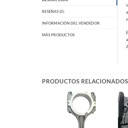
s
RESEÑAS (0)
a
m
INFORMACIÓN DEL VENDEDOR
E
MÁS PRODUCTOS
a
A
PRODUCTOS RELACIONADO
Añadir
a la
lista de
deseos