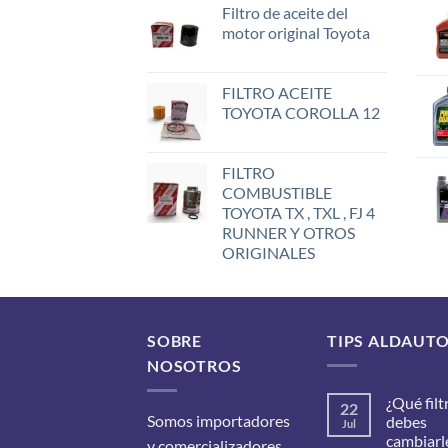
Filtro de aceite del
motor original Toyota
FILTRO ACEITE
TOYOTA COROLLA 12
FILTRO
COMBUSTIBLE
TOYOTA TX , TXL , FJ 4
RUNNER Y OTROS
ORIGINALES
SOBRE
TIPS ALDAUT
NOSOTROS
¿Qué filt
22
Somos importadores
debes
Jul
cambiarle
y comercializadores