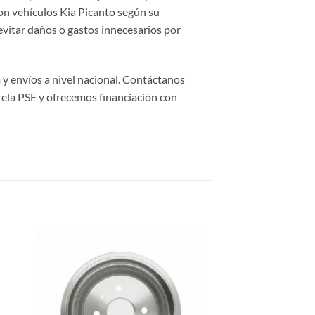
on vehículos Kia Picanto según su
evitar daños o gastos innecesarios por
 y envíos a nivel nacional. Contáctanos
rela PSE y ofrecemos financiación con
dir
Añadir
la
a la
a de
lista de
eos
deseos