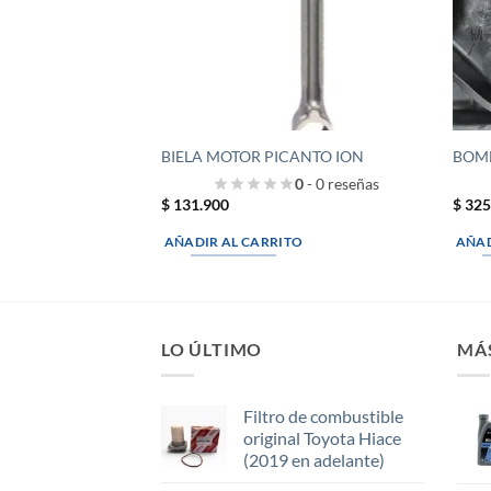
BIELA MOTOR PICANTO ION
BOMB
0
- 0 reseñas
$
131.900
$
325
AÑADIR AL CARRITO
AÑAD
LO ÚLTIMO
MÁ
Filtro de combustible
original Toyota Hiace
(2019 en adelante)