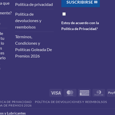
ra que
Política de privacidad
mente?
Política de
s
devoluciones y
Estoy de acuerdo con la
en
s
reembolsos
¿Qué
Política de Privacidad
.*
filtros
de
Términos,
debes
 tu
cambiarle
 lo
Condiciones y
a
es
Políticas Goleada De
tu
tes
carro
Premios 2026
arlo
para
que
s
funcione
en
s
correctamente?
Cambio
de
aceite
en
tu
Visa
MasterCard
American
Dinner
vehículo:
Express
Club
lo
TICA DE PRIVACIDAD
POLÍTICA DE DEVOLUCIONES Y REEMBOLSOS
que
A DE PREMIOS 2026
debes
saber
s y Lubricantes