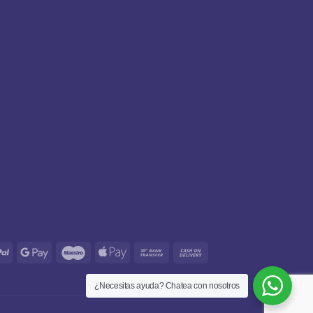
s
PayPal
Google
Maestro
Apple
Bank
Cash
Pay
Pay
Transfer
On
Delivery
¿Necesitas ayuda? Chatea con nosotros