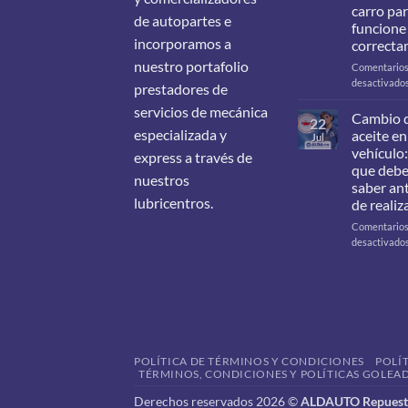
carro pa
de autopartes e
funcione
incorporamos a
correcta
nuestro portafolio
Comentario
desactivado
prestadores de
servicios de mecánica
Cambio 
22
especializada y
aceite en
Jul
vehículo:
express a través de
que deb
nuestros
saber an
lubricentros.
de realiz
Comentario
desactivado
POLÍTICA DE TÉRMINOS Y CONDICIONES
POLÍ
TÉRMINOS, CONDICIONES Y POLÍTICAS GOLEAD
Derechos reservados 2026 ©
ALDAUTO Repuesto