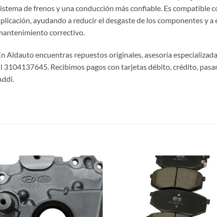
istema de frenos y una conducción más confiable. Es compatible c
plicación, ayudando a reducir el desgaste de los componentes y a 
antenimiento correctivo.
n Aldauto encuentras repuestos originales, asesoría especializada
l 3104137645. Recibimos pagos con tarjetas débito, crédito, pasa
ddi.
S
Añadir
Aña
a la
a 
lista de
list
deseos
des