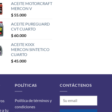
ACEITE MOTORCRAFT
MERCON V
$
55.000
ACEITE PUREGUARD
CVT CUARTO
$
60.000
ACEITE KIXX
MERCON SINTETICO
CUARTO
$
45.000
O
POLÍTICAS
CONTÁCTENOS
Política de términos y
ros
condiciones
 a tu