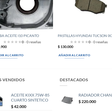
A ACEITE I10 PICANTO
PASTILLAS HYUNDAI TUCSON IX
0
- 0 reseñas
0
- 0 reseñas
.900
$
130.000
IR AL CARRITO
AÑADIR AL CARRITO
S VENDIDOS
DESTACADOS
ACEITE KIXX 75W-85
RADIADOR CHAN
CUARTO SINTETICO
$
220.000
$
42.000