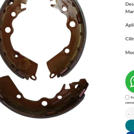
Des
Mar
Apl
Cili
Mod
Po
conve
BAN