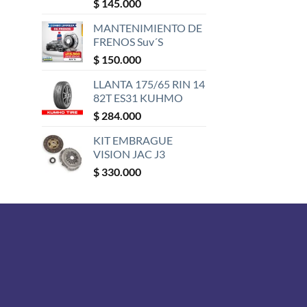
Valorado
$
145.000
con
5
de 5
MANTENIMIENTO DE
FRENOS Suv´S
$
150.000
LLANTA 175/65 RIN 14
82T ES31 KUHMO
$
284.000
KIT EMBRAGUE
VISION JAC J3
$
330.000