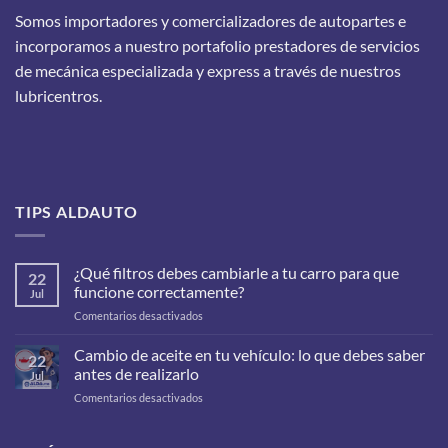
Somos importadores y comercializadores de autopartes e
incorporamos a nuestro portafolio prestadores de servicios
de mecánica especializada y express a través de nuestros
lubricentros.
TIPS ALDAUTO
¿Qué filtros debes cambiarle a tu carro para que
22
funcione correctamente?
Jul
en
Comentarios desactivados
¿Qué
filtros
Cambio de aceite en tu vehículo: lo que debes saber
22
debes
antes de realizarlo
Jul
cambiarle
en
Comentarios desactivados
a
Cambio
tu
de
carro
aceite