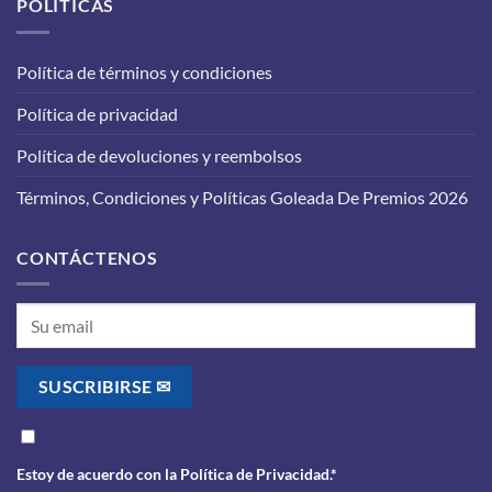
POLÍTICAS
para
en
que
tu
funcione
vehículo:
correctamente?
Política de términos y condiciones
lo
que
Política de privacidad
debes
saber
antes
Política de devoluciones y reembolsos
de
realizarlo
Términos, Condiciones y Políticas Goleada De Premios 2026
CONTÁCTENOS
Estoy de acuerdo con la
Política de Privacidad
.*