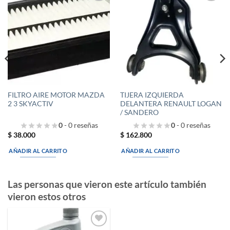
Añadir
Añadir
a la
a la
lista de
lista de
deseos
deseos
FILTRO AIRE MOTOR MAZDA
TIJERA IZQUIERDA
2 3 SKYACTIV
DELANTERA RENAULT LOGAN
/ SANDERO
0
- 0 reseñas
0
- 0 reseñas
$
38.000
$
162.800
AÑADIR AL CARRITO
AÑADIR AL CARRITO
Las personas que vieron este artículo también
vieron estos otros