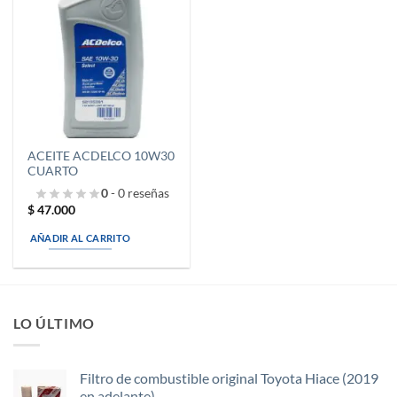
AÑADIR
A LA
LISTA
DE
DESEOS
ACEITE ACDELCO 10W30
CUARTO
0
- 0 reseñas
$
47.000
AÑADIR AL CARRITO
LO ÚLTIMO
Filtro de combustible original Toyota Hiace (2019
en adelante)