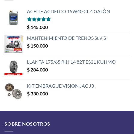
ACEITE ACDELCO 15W40 CI-4 GALÓN
Valorado
$
145.000
con
5
de 5
MANTENIMIENTO DE FRENOS Suv´S
$
150.000
LLANTA 175/65 RIN 14 82T ES31 KUHMO
$
284.000
KIT EMBRAGUE VISION JAC J3
$
330.000
SOBRE NOSOTROS