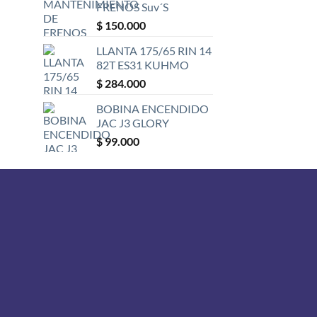
FRENOS Suv´S
$
150.000
LLANTA 175/65 RIN 14
82T ES31 KUHMO
$
284.000
BOBINA ENCENDIDO
JAC J3 GLORY
$
99.000