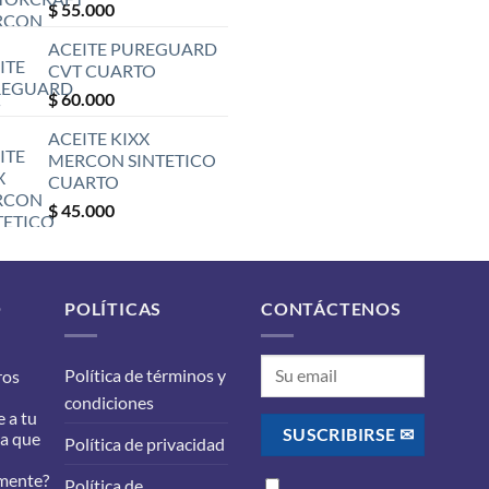
$
55.000
ACEITE PUREGUARD
CVT CUARTO
$
60.000
ACEITE KIXX
MERCON SINTETICO
CUARTO
$
45.000
O
POLÍTICAS
CONTÁCTENOS
Política de términos y
ros
condiciones
 a tu
ra que
Política de privacidad
mente?
Política de