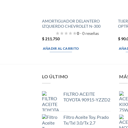
AMORTIGUADOR DELANTERO
TIJE
IZQUIERDO CHEVROLET N-300
OPT
0
- 0 reseñas
$
211.750
$
90.
AÑADIR AL CARRITO
AÑAD
LO ÚLTIMO
MÁ
FILTRO ACEITE
TOYOTA 90915-YZZD2
Filtro Aceite Toy. Prado
Tx/Txl 3.0/Tx 2.7