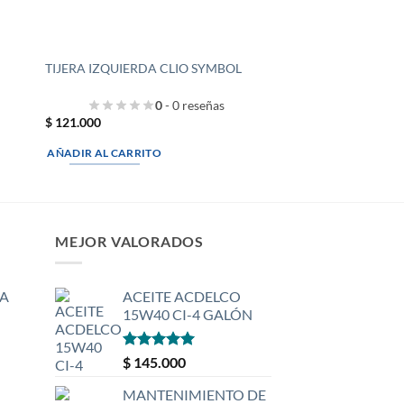
TIJERA IZQUIERDA CLIO SYMBOL
0
- 0 reseñas
$
121.000
AÑADIR AL CARRITO
MEJOR VALORADOS
A
ACEITE ACDELCO
15W40 CI-4 GALÓN
Valorado
$
145.000
con
5
de 5
MANTENIMIENTO DE