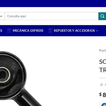
Buscar
por:
ES
MECÁNICA EXPRESS
REPUESTOS Y ACCESORIOS
Port
S
T
8
$