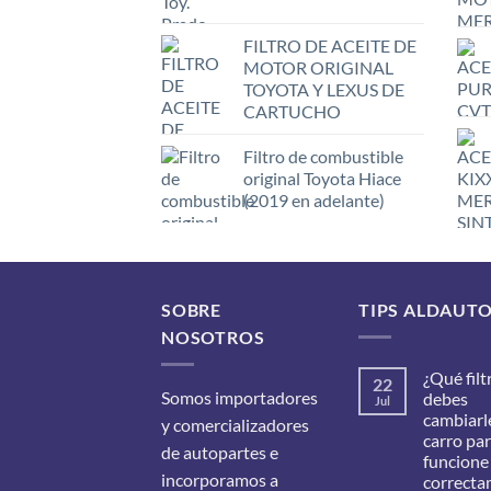
FILTRO DE ACEITE DE
MOTOR ORIGINAL
TOYOTA Y LEXUS DE
CARTUCHO
Filtro de combustible
original Toyota Hiace
(2019 en adelante)
SOBRE
TIPS ALDAUT
NOSOTROS
¿Qué filt
22
Somos importadores
debes
Jul
cambiarle
y comercializadores
carro pa
de autopartes e
funcione
incorporamos a
correcta