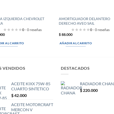
RA IZQUIERDA CHEVROLET
AMORTIGUADOR DELANTERO
RA
DERECHO AVEO SAIL
0
- 0 reseñas
0
- 0 reseñas
000
$
88.000
IR AL CARRITO
AÑADIR AL CARRITO
S VENDIDOS
DESTACADOS
ACEITE KIXX 75W-85
RADIADOR CHAN
CUARTO SINTETICO
$
220.000
$
42.000
ACEITE MOTORCRAFT
MERCON V