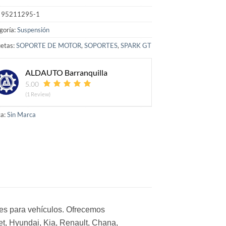
:
95211295-1
goría:
Suspensión
uetas:
SOPORTE DE MOTOR
,
SOPORTES
,
SPARK GT
ALDAUTO Barranquilla
5.00
(1 Review)
a:
Sin Marca
ntes para vehículos. Ofrecemos
t, Hyundai, Kia, Renault, Chana,