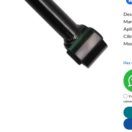
Des
Mar
Apli
Cili
Mod
Hay 
Po
conve