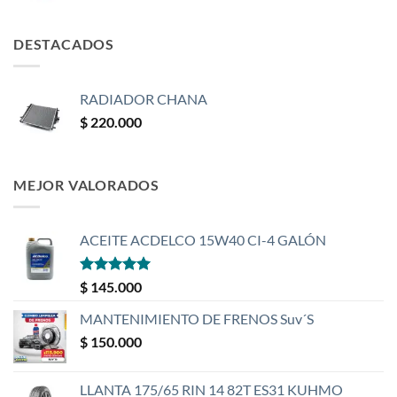
DESTACADOS
RADIADOR CHANA
$
220.000
MEJOR VALORADOS
ACEITE ACDELCO 15W40 CI-4 GALÓN
Valorado
$
145.000
con
5
de 5
MANTENIMIENTO DE FRENOS Suv´S
$
150.000
LLANTA 175/65 RIN 14 82T ES31 KUHMO