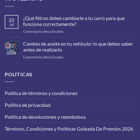
¿Qué filtros debes cambiarle a tu carro para que
22
funcione correctamente?
Jul
en
Comentarios desactivados
¿Qué
filtros
Cambio de aceite en tu vehículo: lo que debes saber
22
debes
antes de realizarlo
Jul
cambiarle
en
Comentarios desactivados
a
Cambio
tu
de
carro
aceite
POLÍTICAS
para
en
que
tu
funcione
vehículo:
correctamente?
Política de términos y condiciones
lo
que
Política de privacidad
debes
saber
antes
Política de devoluciones y reembolsos
de
realizarlo
Términos, Condiciones y Políticas Goleada De Premios 2026