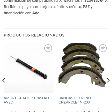
confirmación de compatibilidad contáctanos al
3104137645
.
Recibimos pagos con tarjetas débito y crédito,
PSE
y
financiación con
Addi
.
PRODUCTOS RELACIONADOS
Añadir
Añadir
a la
a la
lista de
lista de
deseos
deseos
AMORTIGUADOR TRASERO
BANDAS DE FRENO
AVEO
CHEVROLET N-200