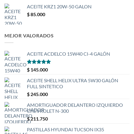
ACEITE KRZ1 20W-50 GALON
$
85.000
MEJOR VALORADOS
ACEITE ACDELCO 15W40 CI-4 GALÓN
Valorado
$
145.000
con
5
de 5
ACEITE SHELL HELIX ULTRA 5W30 GALÓN
FULL SINTETICO
$
245.000
AMORTIGUADOR DELANTERO IZQUIERDO
CHEVROLET N-300
$
211.750
PASTILLAS HYUNDAI TUCSON IX35