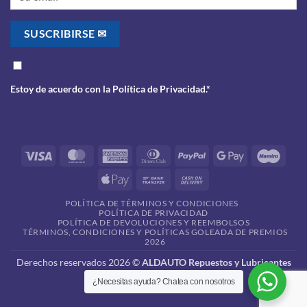
Estoy de acuerdo con la
Política de Privacidad
.*
Visa
MasterCard
American
Dinners
PayPal
Google
Maes
Express
Club
Pay
Apple
Bank
Cash
Pay
Transfer
On
POLÍTICA DE TÉRMINOS Y CONDICIONES
Delivery
POLÍTICA DE PRIVACIDAD
POLÍTICA DE DEVOLUCIONES Y REEMBOLSOS
TÉRMINOS, CONDICIONES Y POLÍTICAS GOLEADA DE PREMIOS
2026
Derechos reservados 2026 ©
ALDAUTO Repuestos y Lubricantes
¿Necesitas ayuda? Chatea con nosotros