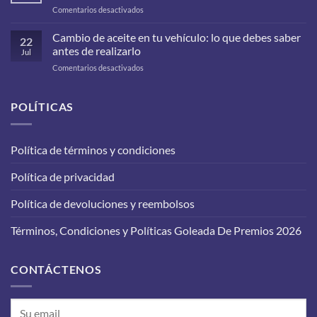
en
Comentarios desactivados
¿Qué
filtros
Cambio de aceite en tu vehículo: lo que debes saber
22
debes
antes de realizarlo
Jul
cambiarle
en
Comentarios desactivados
a
Cambio
tu
de
carro
aceite
POLÍTICAS
para
en
que
tu
funcione
vehículo:
correctamente?
Política de términos y condiciones
lo
que
Política de privacidad
debes
saber
antes
Política de devoluciones y reembolsos
de
realizarlo
Términos, Condiciones y Políticas Goleada De Premios 2026
CONTÁCTENOS