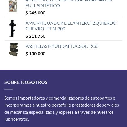
FULL SINTETICO
$
245.000
AMORTIGUADOR DELANTERO IZQUIERDO
CHEVROLET N-300
$
211.750
PASTILLAS HYUNDAI TUCSON IX35
$
130.000
SOBRE NOSOTROS
Somos importadores y comercializadores de autopartes e
incorporamos a nuestro portafolio prestadores de servicios
de mecánica especializada y express a través de nuestros
lubricentros.