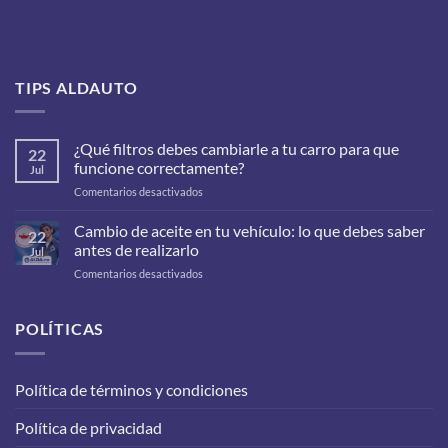
TIPS ALDAUTO
¿Qué filtros debes cambiarle a tu carro para que
22
funcione correctamente?
Jul
en
Comentarios desactivados
¿Qué
filtros
Cambio de aceite en tu vehículo: lo que debes saber
22
debes
antes de realizarlo
Jul
cambiarle
en
Comentarios desactivados
a
Cambio
tu
de
carro
aceite
POLÍTICAS
para
en
que
tu
funcione
vehículo:
correctamente?
Política de términos y condiciones
lo
que
Política de privacidad
debes
saber